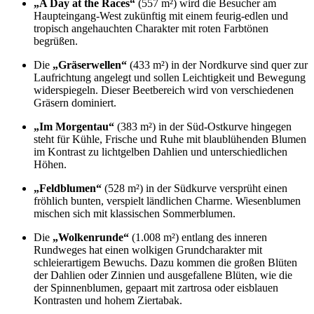
„A Day at the Races“
(557 m²) wird die Besucher am
Haupteingang-West zukünftig mit einem feurig-edlen und
tropisch angehauchten Charakter mit roten Farbtönen
begrüßen.
Die
„Gräserwellen“
(433 m²) in der Nordkurve sind quer zur
Laufrichtung angelegt und sollen Leichtigkeit und Bewegung
widerspiegeln. Dieser Beetbereich wird von verschiedenen
Gräsern dominiert.
„Im Morgentau“
(383 m²) in der Süd-Ostkurve hingegen
steht für Kühle, Frische und Ruhe mit blaublühenden Blumen
im Kontrast zu lichtgelben Dahlien und unterschiedlichen
Höhen.
„Feldblumen“
(528 m²) in der Südkurve versprüht einen
fröhlich bunten, verspielt ländlichen Charme. Wiesenblumen
mischen sich mit klassischen Sommerblumen.
Die
„Wolkenrunde“
(1.008 m²) entlang des inneren
Rundweges hat einen wolkigen Grundcharakter mit
schleierartigem Bewuchs. Dazu kommen die großen Blüten
der Dahlien oder Zinnien und ausgefallene Blüten, wie die
der Spinnenblumen, gepaart mit zartrosa oder eisblauen
Kontrasten und hohem Ziertabak.