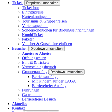
Tickets
Dropdown umschalten
Ticketshop
Eintrittspreise
Kartenkontingente
Tourismus & Gruppenreisen
Vorteilsangebote
Sonderkonditionen für Bildungseinrichtungen
KombiTicket
Paketer
Voucher & Gutscheine einlösen
Besuchen
Dropdown umschalten
Anreise & Abreise
Öffnungszeiten
Eintritt & Tickets
Veranstaltungsbesuch
Gruppenausflug
Dropdown umschalten
Betriebsausflüge
Mit Kindern auf der LAGA
Barrierefreier Ausflug
Führungen
Gastronomie
Barrierefreier Besuch
Aktuelles
Kontakt