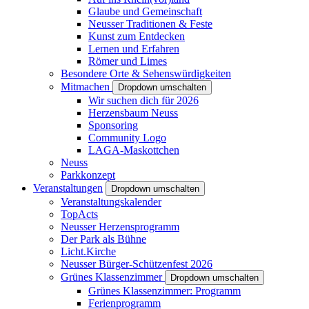
Glaube und Gemeinschaft
Neusser Traditionen & Feste
Kunst zum Entdecken
Lernen und Erfahren
Römer und Limes
Besondere Orte & Sehenswürdigkeiten
Mitmachen
Dropdown umschalten
Wir suchen dich für 2026
Herzensbaum Neuss
Sponsoring
Community Logo
LAGA-Maskottchen
Neuss
Parkkonzept
Veranstaltungen
Dropdown umschalten
Veranstaltungskalender
TopActs
Neusser Herzensprogramm
Der Park als Bühne
Licht.Kirche
Neusser Bürger-Schützenfest 2026
Grünes Klassenzimmer
Dropdown umschalten
Grünes Klassenzimmer: Programm
Ferienprogramm