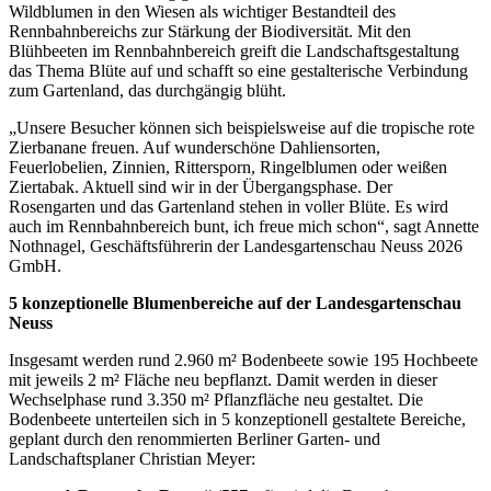
Wildblumen in den Wiesen als wichtiger Bestandteil des
Rennbahnbereichs zur Stärkung der Biodiversität. Mit den
Blühbeeten im Rennbahnbereich greift die Landschaftsgestaltung
das Thema Blüte auf und schafft so eine gestalterische Verbindung
zum Gartenland, das durchgängig blüht.
„Unsere Besucher können sich beispielsweise auf die tropische rote
Zierbanane freuen. Auf wunderschöne Dahliensorten,
Feuerlobelien, Zinnien, Rittersporn, Ringelblumen oder weißen
Ziertabak. Aktuell sind wir in der Übergangsphase. Der
Rosengarten und das Gartenland stehen in voller Blüte. Es wird
auch im Rennbahnbereich bunt, ich freue mich schon“, sagt Annette
Nothnagel, Geschäftsführerin der Landesgartenschau Neuss 2026
GmbH.
5 konzeptionelle Blumenbereiche auf der Landesgartenschau
Neuss
Insgesamt werden rund 2.960 m² Bodenbeete sowie 195 Hochbeete
mit jeweils 2 m² Fläche neu bepflanzt. Damit werden in dieser
Wechselphase rund 3.350 m² Pflanzfläche neu gestaltet. Die
Bodenbeete unterteilen sich in 5 konzeptionell gestaltete Bereiche,
geplant durch den renommierten Berliner Garten- und
Landschaftsplaner Christian Meyer: