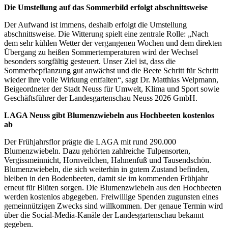
Die Umstellung auf das Sommerbild erfolgt abschnittsweise
Der Aufwand ist immens, deshalb erfolgt die Umstellung
abschnittsweise. Die Witterung spielt eine zentrale Rolle: „Nach
dem sehr kühlen Wetter der vergangenen Wochen und dem direkten
Übergang zu heißen Sommertemperaturen wird der Wechsel
besonders sorgfältig gesteuert. Unser Ziel ist, dass die
Sommerbepflanzung gut anwächst und die Beete Schritt für Schritt
wieder ihre volle Wirkung entfalten“, sagt Dr. Matthias Welpmann,
Beigeordneter der Stadt Neuss für Umwelt, Klima und Sport sowie
Geschäftsführer der Landesgartenschau Neuss 2026 GmbH.
LAGA Neuss gibt Blumenzwiebeln aus Hochbeeten kostenlos
ab
Der Frühjahrsflor prägte die LAGA mit rund 290.000
Blumenzwiebeln. Dazu gehörten zahlreiche Tulpensorten,
Vergissmeinnicht, Hornveilchen, Hahnenfuß und Tausendschön.
Blumenzwiebeln, die sich weiterhin in gutem Zustand befinden,
bleiben in den Bodenbeeten, damit sie im kommenden Frühjahr
erneut für Blüten sorgen. Die Blumenzwiebeln aus den Hochbeeten
werden kostenlos abgegeben. Freiwillige Spenden zugunsten eines
gemeinnützigen Zwecks sind willkommen. Der genaue Termin wird
über die Social-Media-Kanäle der Landesgartenschau bekannt
gegeben.