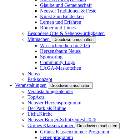
Glaube und Gemeinschaft
Neusser Traditionen & Feste
Kunst zum Entdecken
Lernen und Erfahren
Römer und Limes
Besondere Orte & Sehenswürdigkeiten
Mitmachen
Dropdown umschalten
Wir suchen dich für 2026
Herzensbaum Neuss
Sponsoring
Community Logo
LAGA-Maskottchen
Neuss
Parkkonzept
Veranstaltungen
Dropdown umschalten
Veranstaltungskalender
TopActs
Neusser Herzensprogramm
Der Park als Bühne
Licht.Kirche
Neusser Bürger-Schützenfest 2026
Grünes Klassenzimmer
Dropdown umschalten
Grünes Klassenzimmer: Programm
Ferienprogramm