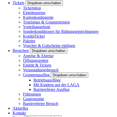
Tickets
Dropdown umschalten
Ticketshop
Eintrittspreise
Kartenkontingente
Tourismus & Gruppenreisen
Vorteilsangebote
Sonderkonditionen für Bildungseinrichtungen
KombiTicket
Paketer
Voucher & Gutscheine einlösen
Besuchen
Dropdown umschalten
Anreise & Abreise
Öffnungszeiten
Eintritt & Tickets
Veranstaltungsbesuch
Gruppenausflug
Dropdown umschalten
Betriebsausflüge
Mit Kindern auf der LAGA
Barrierefreier Ausflug
Führungen
Gastronomie
Barrierefreier Besuch
Aktuelles
Kontakt