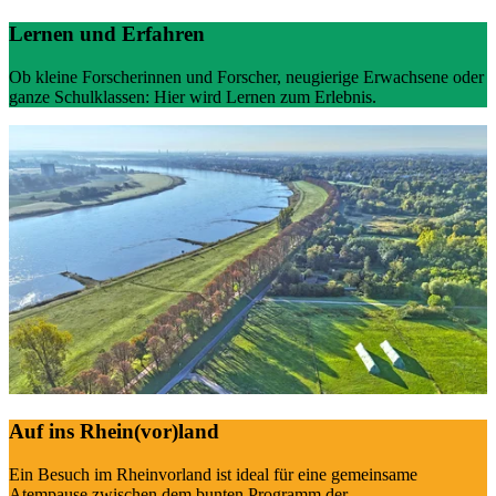
Lernen und Erfahren
Ob kleine Forscherinnen und Forscher, neugierige Erwachsene oder
ganze Schulklassen: Hier wird Lernen zum Erlebnis.
Auf ins Rhein(vor)land
Ein
Besuch im Rheinvorland
ist ideal für eine
gemeinsame
Atempause
zwischen dem
bunten Programm der