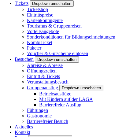
Tickets
Dropdown umschalten
Ticketshop
Eintrittspreise
Kartenkontingente
Tourismus & Gruppenreisen
Vorteilsangebote
Sonderkonditionen für Bildungseinrichtungen
KombiTicket
Paketer
Voucher & Gutscheine einlösen
Besuchen
Dropdown umschalten
Anreise & Abreise
Öffnungszeiten
Eintritt & Tickets
Veranstaltungsbesuch
Gruppenausflug
Dropdown umschalten
Betriebsausflüge
Mit Kindern auf der LAGA
Barrierefreier Ausflug
Führungen
Gastronomie
Barrierefreier Besuch
Aktuelles
Kontakt