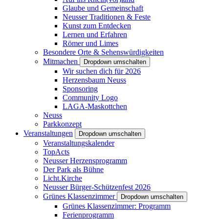
Glaube und Gemeinschaft
Neusser Traditionen & Feste
Kunst zum Entdecken
Lernen und Erfahren
Römer und Limes
Besondere Orte & Sehenswürdigkeiten
Mitmachen
Dropdown umschalten
Wir suchen dich für 2026
Herzensbaum Neuss
Sponsoring
Community Logo
LAGA-Maskottchen
Neuss
Parkkonzept
Veranstaltungen
Dropdown umschalten
Veranstaltungskalender
TopActs
Neusser Herzensprogramm
Der Park als Bühne
Licht.Kirche
Neusser Bürger-Schützenfest 2026
Grünes Klassenzimmer
Dropdown umschalten
Grünes Klassenzimmer: Programm
Ferienprogramm