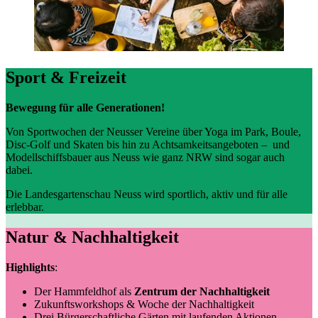
Sport & Freizeit
Bewegung für alle Generationen!
Von Sportwochen der Neusser Vereine über Yoga im Park, Boule,
Disc-Golf und Skaten bis hin zu Achtsamkeitsangeboten – und
Modellschiffsbauer aus Neuss wie ganz NRW sind sogar auch
dabei.
Die Landesgartenschau Neuss wird sportlich, aktiv und für alle
erlebbar.
Natur & Nachhaltigkeit
Highlights
:
Der Hammfeldhof als
Zentrum der Nachhaltigkeit
Zukunftsworkshops & Woche der Nachhaltigkeit
Drei Bürgerschaftliche Gärten mit laufenden Aktionen