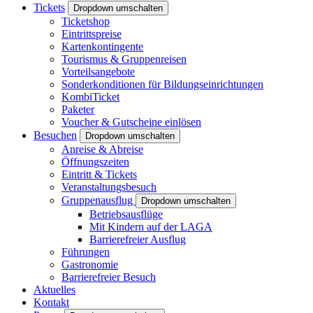
Tickets
Dropdown umschalten
Ticketshop
Eintrittspreise
Kartenkontingente
Tourismus & Gruppenreisen
Vorteilsangebote
Sonderkonditionen für Bildungseinrichtungen
KombiTicket
Paketer
Voucher & Gutscheine einlösen
Besuchen
Dropdown umschalten
Anreise & Abreise
Öffnungszeiten
Eintritt & Tickets
Veranstaltungsbesuch
Gruppenausflug
Dropdown umschalten
Betriebsausflüge
Mit Kindern auf der LAGA
Barrierefreier Ausflug
Führungen
Gastronomie
Barrierefreier Besuch
Aktuelles
Kontakt