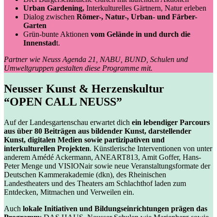
Urban Gardening,
Interkulturelles Gärtnern, Natur erleben
Dialog zwischen
Römer-, Natur-, Urban- und Färber-
Garten
Grün-bunte Aktionen
vom Gelände in und durch die
Innenstad
t.
Partner wie Neuss Agenda 21, NABU, BUND, Schulen und
Umweltgruppen gestalten diese Programme mit.
Neusser Kunst & Herzenskultur
“OPEN CALL NEUSS”
Auf der Landesgartenschau erwartet dich
ein lebendiger Parcours
aus über 80 Beiträgen aus bildender Kunst, darstellender
Kunst, digitalen Medien sowie partizipativen und
interkulturellen Projekten
. Künstlerische Interventionen von unter
anderem Amédé Ackermann, ANEART813, Amit Goffer, Hans-
Peter Menge und VISIONair sowie neue Veranstaltungsformate der
Deutschen Kammerakademie (dkn), des Rheinischen
Landestheaters und des Theaters am Schlachthof laden zum
Entdecken, Mitmachen und Verweilen ein.
Auch
lokale Initiativen und Bildungseinrichtungen prägen das