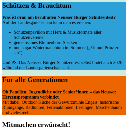
Schützen & Brauchtum
Was ist dran am berühmten Neusser Bürger-Schützenfest?
Auf der Landesgartenschau kann man es erleben:
Schützenpavillon mit Herz & Musikformate aller
Schützenvereine
gemeinsames Blumenhorn-Stecken
und sogar Winterbrauchtum im Sommer („Einmol Prinz zu
sin“)
Und PS: Das Neusser Bürger-Schützenfest selbst findet auch 2026
während der Landesgartenschau statt.
Für alle Generationen
Ob Familien, Jugendliche oder Senior*innen – das Neusser
Herzensprogramm verbindet.
Mit dabei: Outdoor-Küche der Gewürzmühle Engels, historische
Rundgänge, Radtouren, Ferienaktionen, Lesungen, Märchenbaum
und vieles mehr.
Mitmachen erwünscht!