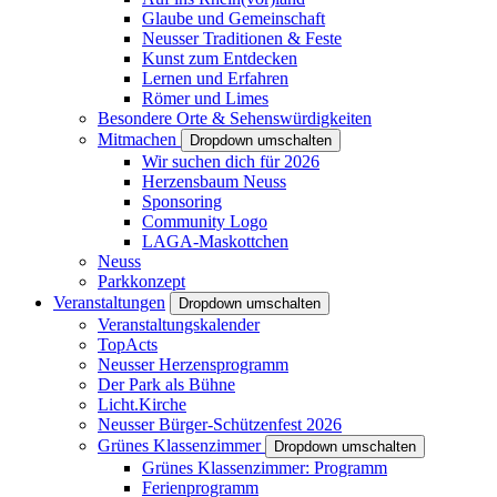
Glaube und Gemeinschaft
Neusser Traditionen & Feste
Kunst zum Entdecken
Lernen und Erfahren
Römer und Limes
Besondere Orte & Sehenswürdigkeiten
Mitmachen
Dropdown umschalten
Wir suchen dich für 2026
Herzensbaum Neuss
Sponsoring
Community Logo
LAGA-Maskottchen
Neuss
Parkkonzept
Veranstaltungen
Dropdown umschalten
Veranstaltungskalender
TopActs
Neusser Herzensprogramm
Der Park als Bühne
Licht.Kirche
Neusser Bürger-Schützenfest 2026
Grünes Klassenzimmer
Dropdown umschalten
Grünes Klassenzimmer: Programm
Ferienprogramm