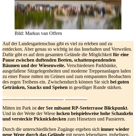
Bild: Markus van Offern
Auf der Landesgartenschau gibt es viel zu erleben und zu
entdecken. Aber genau so wichtig ist das Innehalten und Verweilen.
Dafür gibt es auf dem gesamten Gelände die Möglichkeit
für eine
Pause zwischen duftenden Beeten, schattenspendenden
Bäumen und der Wiesenweite.
Verschiedenen Parkbänke,
ausgefallene Sitzgelegenheiten und moderne Treppenanlagen laden
zu einer Pause mitten im Grünen und zum entspannten Beobachten
des regen Treibens ein.
Zwischen­durch können Sie sich
bei guten
Getränken, Snacks und Speisen
in geselliger Runde stärken.
Mehr zum Gastronomiekonzept erfahren
Mitten im Park ist
der See mitsamt RP-Seeterrasse Blickpunkt
.
Und in der Weite der Wiese
locken beispielsweise hohe Schaukeln
und versteckte Picknickdecken
zum Hinsetzen und Pausieren.
Durch die unterschiedlichen Zugänge ergeben sich
immer wieder
neue Wege durch das Gelände
mit neuen lebendigen, trubeligen,