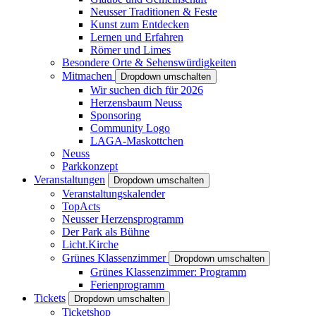
Neusser Traditionen & Feste
Kunst zum Entdecken
Lernen und Erfahren
Römer und Limes
Besondere Orte & Sehenswürdigkeiten
Mitmachen
Dropdown umschalten
Wir suchen dich für 2026
Herzensbaum Neuss
Sponsoring
Community Logo
LAGA-Maskottchen
Neuss
Parkkonzept
Veranstaltungen
Dropdown umschalten
Veranstaltungskalender
TopActs
Neusser Herzensprogramm
Der Park als Bühne
Licht.Kirche
Grünes Klassenzimmer
Dropdown umschalten
Grünes Klassenzimmer: Programm
Ferienprogramm
Tickets
Dropdown umschalten
Ticketshop