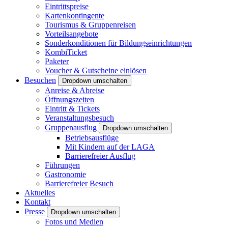
Eintrittspreise
Kartenkontingente
Tourismus & Gruppenreisen
Vorteilsangebote
Sonderkonditionen für Bildungseinrichtungen
KombiTicket
Paketer
Voucher & Gutscheine einlösen
Besuchen
Dropdown umschalten
Anreise & Abreise
Öffnungszeiten
Eintritt & Tickets
Veranstaltungsbesuch
Gruppenausflug
Dropdown umschalten
Betriebsausflüge
Mit Kindern auf der LAGA
Barrierefreier Ausflug
Führungen
Gastronomie
Barrierefreier Besuch
Aktuelles
Kontakt
Presse
Dropdown umschalten
Fotos und Medien