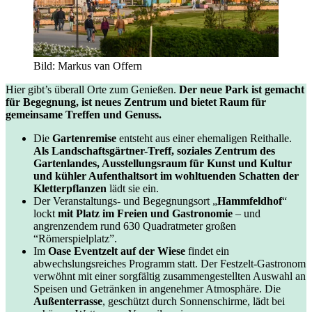
Bild: Markus van Offern
Hier gibt’s überall Orte zum Genießen.
Der neue Park ist gemacht
für Begegnung, ist neues Zentrum und bietet Raum für
gemeinsame Treffen und Genuss.
Die
Gartenremise
entsteht aus einer ehemaligen Reithalle.
Als Landschaftsgärtner-Treff, soziales Zentrum des
Gartenlandes, Ausstellungsraum für Kunst und Kultur
und kühler Aufenthaltsort im wohltuenden Schatten der
Kletterpflanzen
lädt sie ein.
Der Veranstaltungs- und Begegnungsort „
Hammfeldhof
“
lockt
mit Platz im Freien und Gastronomie
– und
angrenzendem rund 630 Quadratmeter großen
“Römerspielplatz”.
Im
Oase Eventzelt auf der Wiese
findet ein
abwechslungsreiches Programm statt. Der Festzelt-Gastronom
verwöhnt mit einer sorgfältig zusammengestellten Auswahl an
Speisen und Getränken in angenehmer Atmosphäre. Die
Außenterrasse
, geschützt durch Sonnenschirme, lädt bei