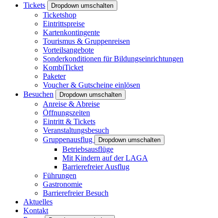
Tickets
Dropdown umschalten
Ticketshop
Eintrittspreise
Kartenkontingente
Tourismus & Gruppenreisen
Vorteilsangebote
Sonderkonditionen für Bildungseinrichtungen
KombiTicket
Paketer
Voucher & Gutscheine einlösen
Besuchen
Dropdown umschalten
Anreise & Abreise
Öffnungszeiten
Eintritt & Tickets
Veranstaltungsbesuch
Gruppenausflug
Dropdown umschalten
Betriebsausflüge
Mit Kindern auf der LAGA
Barrierefreier Ausflug
Führungen
Gastronomie
Barrierefreier Besuch
Aktuelles
Kontakt