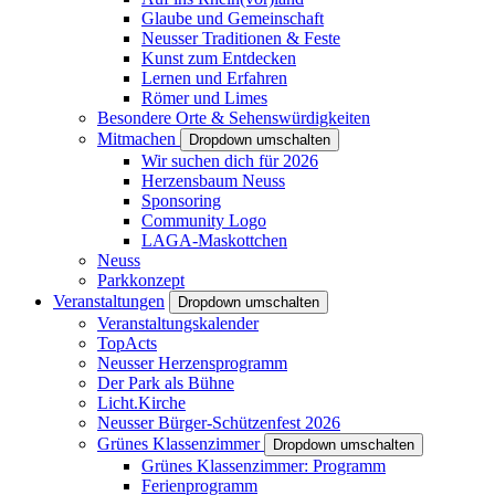
Glaube und Gemeinschaft
Neusser Traditionen & Feste
Kunst zum Entdecken
Lernen und Erfahren
Römer und Limes
Besondere Orte & Sehenswürdigkeiten
Mitmachen
Dropdown umschalten
Wir suchen dich für 2026
Herzensbaum Neuss
Sponsoring
Community Logo
LAGA-Maskottchen
Neuss
Parkkonzept
Veranstaltungen
Dropdown umschalten
Veranstaltungskalender
TopActs
Neusser Herzensprogramm
Der Park als Bühne
Licht.Kirche
Neusser Bürger-Schützenfest 2026
Grünes Klassenzimmer
Dropdown umschalten
Grünes Klassenzimmer: Programm
Ferienprogramm