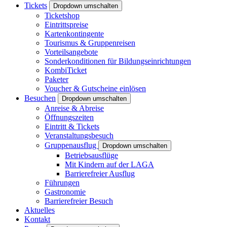
Tickets
Dropdown umschalten
Ticketshop
Eintrittspreise
Kartenkontingente
Tourismus & Gruppenreisen
Vorteilsangebote
Sonderkonditionen für Bildungseinrichtungen
KombiTicket
Paketer
Voucher & Gutscheine einlösen
Besuchen
Dropdown umschalten
Anreise & Abreise
Öffnungszeiten
Eintritt & Tickets
Veranstaltungsbesuch
Gruppenausflug
Dropdown umschalten
Betriebsausflüge
Mit Kindern auf der LAGA
Barrierefreier Ausflug
Führungen
Gastronomie
Barrierefreier Besuch
Aktuelles
Kontakt