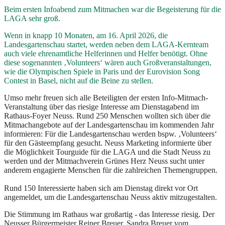
Beim ersten Infoabend zum Mitmachen war die Begeisterung für die
LAGA sehr groß.
Wenn in knapp 10 Monaten, am 16. April 2026, die
Landesgartenschau startet, werden neben dem LAGA-Kernteam
auch viele ehrenamtliche Helferinnen und Helfer benötigt. Ohne
diese sogenannten ‚Volunteers‘ wären auch Großveranstaltungen,
wie die Olympischen Spiele in Paris und der Eurovision Song
Contest in Basel, nicht auf die Beine zu stellen.
Umso mehr freuen sich alle Beteiligten der ersten Info-Mitmach-
Veranstaltung über das riesige Interesse am Dienstagabend im
Rathaus-Foyer Neuss. Rund 250 Menschen wollten sich über die
Mitmachangebote auf der Landesgartenschau im kommenden Jahr
informieren: Für die Landesgartenschau werden bspw. ‚Volunteers‘
für den Gästeempfang gesucht. Neuss Marketing informierte über
die Möglichkeit Tourguide für die LAGA und die Stadt Neuss zu
werden und der Mitmachverein Grünes Herz Neuss sucht unter
anderem engagierte Menschen für die zahlreichen Themengruppen.
Rund 150 Interessierte haben sich am Dienstag direkt vor Ort
angemeldet, um die Landesgartenschau Neuss aktiv mitzugestalten.
Die Stimmung im Rathaus war großartig - das Interesse riesig. Der
Neusser Bürgermeister Reiner Breuer, Sandra Breuer vom