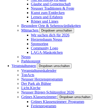
Glaube und Gemeinschaft
Neusser Traditionen & Feste
Kunst zum Entdecken
Lernen und Erfahren
Römer und Limes
Besondere Orte & Sehenswürdigkeiten
Mitmachen
Dropdown umschalten
Wir suchen dich für 2026
Herzensbaum Neuss
Sponsoring
Community Logo
LAGA-Maskottchen
Neuss
Parkkonzept
Veranstaltungen
Dropdown umschalten
Veranstaltungskalender
TopActs
Neusser Herzensprogramm
Der Park als Bühne
Licht.Kirche
Neusser Bürger-Schützenfest 2026
Grünes Klassenzimmer
Dropdown umschalten
Grünes Klassenzimmer: Programm
Ferienprogramm