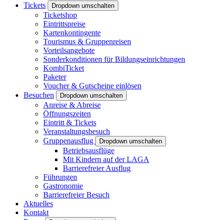
Tickets
Dropdown umschalten
Ticketshop
Eintrittspreise
Kartenkontingente
Tourismus & Gruppenreisen
Vorteilsangebote
Sonderkonditionen für Bildungseinrichtungen
KombiTicket
Paketer
Voucher & Gutscheine einlösen
Besuchen
Dropdown umschalten
Anreise & Abreise
Öffnungszeiten
Eintritt & Tickets
Veranstaltungsbesuch
Gruppenausflug
Dropdown umschalten
Betriebsausflüge
Mit Kindern auf der LAGA
Barrierefreier Ausflug
Führungen
Gastronomie
Barrierefreier Besuch
Aktuelles
Kontakt