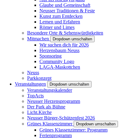
Glaube und Gemeinschaft
Neusser Traditionen & Feste
Kunst zum Entdecken
Lernen und Erfahren
Römer und Limes
Besondere Orte & Sehenswürdigkeiten
Mitmachen
Dropdown umschalten
Wir suchen dich für 2026
Herzensbaum Neuss
Sponsoring
Community Logo
LAGA-Maskottchen
Neuss
Parkkonzept
Veranstaltungen
Dropdown umschalten
Veranstaltungskalender
TopActs
Neusser Herzensprogramm
Der Park als Bühne
Licht.Kirche
Neusser Bürger-Schützenfest 2026
Grünes Klassenzimmer
Dropdown umschalten
Grünes Klassenzimmer: Programm
Ferienprogramm