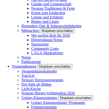
Glaube und Gemeinschaft
Neusser Traditionen & Feste
Kunst zum Entdecken
Lernen und Erfahren
Römer und Limes
Besondere Orte & Sehenswürdigkeiten
Mitmachen
Dropdown umschalten
Wir suchen dich für 2026
Herzensbaum Neuss
Sponsoring
Community Logo
LAGA-Maskottchen
Neuss
Parkkonzept
Veranstaltungen
Dropdown umschalten
Veranstaltungskalender
TopActs
Neusser Herzensprogramm
Der Park als Bühne
Licht.Kirche
Neusser Bürger-Schützenfest 2026
Grünes Klassenzimmer
Dropdown umschalten
Grünes Klassenzimmer: Programm
Ferienprogramm