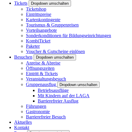
Tickets
Dropdown umschalten
Ticketshop
Eintrittspreise
Kartenkontingente
Tourismus & Gruppenreisen
Vorteilsangebote
Sonderkonditionen für Bildungseinrichtungen
KombiTicket
Paketer
Voucher & Gutscheine einlösen
Besuchen
Dropdown umschalten
Anreise & Abreise
Öffnungszeiten
Eintritt & Tickets
Veranstaltungsbesuch
Gruppenausflug
Dropdown umschalten
Betriebsausflüge
Mit Kindern auf der LAGA
Barrierefreier Ausflug
Führungen
Gastronomie
Barrierefreier Besuch
Aktuelles
Kontakt