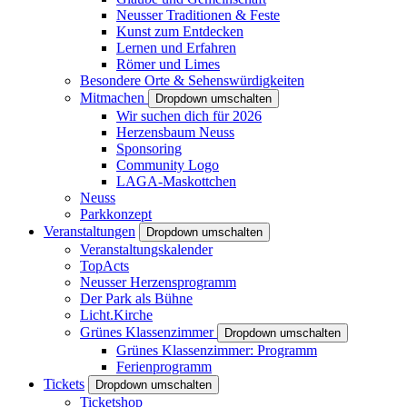
Neusser Traditionen & Feste
Kunst zum Entdecken
Lernen und Erfahren
Römer und Limes
Besondere Orte & Sehenswürdigkeiten
Mitmachen
Dropdown umschalten
Wir suchen dich für 2026
Herzensbaum Neuss
Sponsoring
Community Logo
LAGA-Maskottchen
Neuss
Parkkonzept
Veranstaltungen
Dropdown umschalten
Veranstaltungskalender
TopActs
Neusser Herzensprogramm
Der Park als Bühne
Licht.Kirche
Grünes Klassenzimmer
Dropdown umschalten
Grünes Klassenzimmer: Programm
Ferienprogramm
Tickets
Dropdown umschalten
Ticketshop