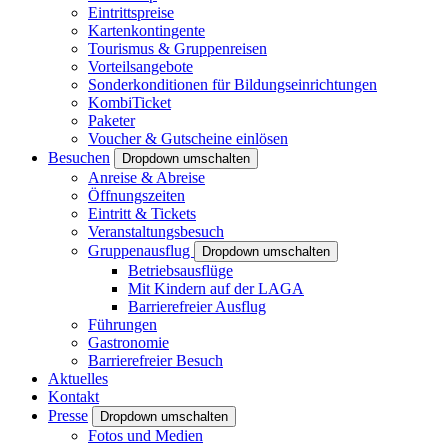
Eintrittspreise
Kartenkontingente
Tourismus & Gruppenreisen
Vorteilsangebote
Sonderkonditionen für Bildungseinrichtungen
KombiTicket
Paketer
Voucher & Gutscheine einlösen
Besuchen
Dropdown umschalten
Anreise & Abreise
Öffnungszeiten
Eintritt & Tickets
Veranstaltungsbesuch
Gruppenausflug
Dropdown umschalten
Betriebsausflüge
Mit Kindern auf der LAGA
Barrierefreier Ausflug
Führungen
Gastronomie
Barrierefreier Besuch
Aktuelles
Kontakt
Presse
Dropdown umschalten
Fotos und Medien