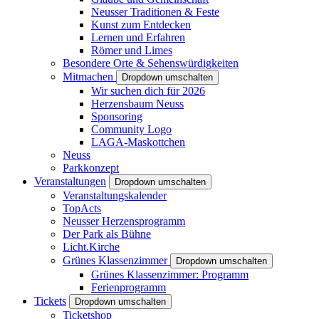
Neusser Traditionen & Feste
Kunst zum Entdecken
Lernen und Erfahren
Römer und Limes
Besondere Orte & Sehenswürdigkeiten
Mitmachen
Dropdown umschalten
Wir suchen dich für 2026
Herzensbaum Neuss
Sponsoring
Community Logo
LAGA-Maskottchen
Neuss
Parkkonzept
Veranstaltungen
Dropdown umschalten
Veranstaltungskalender
TopActs
Neusser Herzensprogramm
Der Park als Bühne
Licht.Kirche
Grünes Klassenzimmer
Dropdown umschalten
Grünes Klassenzimmer: Programm
Ferienprogramm
Tickets
Dropdown umschalten
Ticketshop