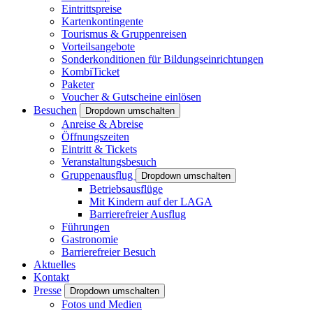
Eintrittspreise
Kartenkontingente
Tourismus & Gruppenreisen
Vorteilsangebote
Sonderkonditionen für Bildungseinrichtungen
KombiTicket
Paketer
Voucher & Gutscheine einlösen
Besuchen
Dropdown umschalten
Anreise & Abreise
Öffnungszeiten
Eintritt & Tickets
Veranstaltungsbesuch
Gruppenausflug
Dropdown umschalten
Betriebsausflüge
Mit Kindern auf der LAGA
Barrierefreier Ausflug
Führungen
Gastronomie
Barrierefreier Besuch
Aktuelles
Kontakt
Presse
Dropdown umschalten
Fotos und Medien