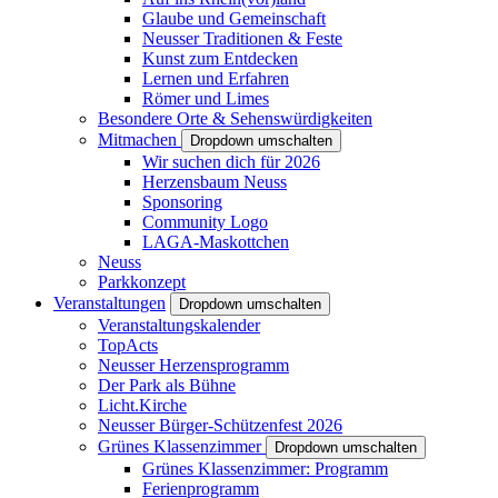
Glaube und Gemeinschaft
Neusser Traditionen & Feste
Kunst zum Entdecken
Lernen und Erfahren
Römer und Limes
Besondere Orte & Sehenswürdigkeiten
Mitmachen
Dropdown umschalten
Wir suchen dich für 2026
Herzensbaum Neuss
Sponsoring
Community Logo
LAGA-Maskottchen
Neuss
Parkkonzept
Veranstaltungen
Dropdown umschalten
Veranstaltungskalender
TopActs
Neusser Herzensprogramm
Der Park als Bühne
Licht.Kirche
Neusser Bürger-Schützenfest 2026
Grünes Klassenzimmer
Dropdown umschalten
Grünes Klassenzimmer: Programm
Ferienprogramm