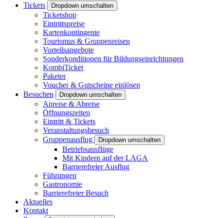
Tickets
Dropdown umschalten
Ticketshop
Eintrittspreise
Kartenkontingente
Tourismus & Gruppenreisen
Vorteilsangebote
Sonderkonditionen für Bildungseinrichtungen
KombiTicket
Paketer
Voucher & Gutscheine einlösen
Besuchen
Dropdown umschalten
Anreise & Abreise
Öffnungszeiten
Eintritt & Tickets
Veranstaltungsbesuch
Gruppenausflug
Dropdown umschalten
Betriebsausflüge
Mit Kindern auf der LAGA
Barrierefreier Ausflug
Führungen
Gastronomie
Barrierefreier Besuch
Aktuelles
Kontakt