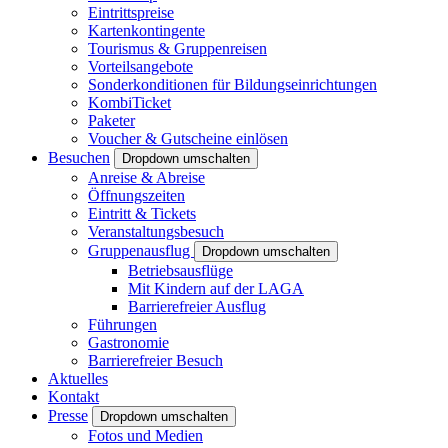
Eintrittspreise
Kartenkontingente
Tourismus & Gruppenreisen
Vorteilsangebote
Sonderkonditionen für Bildungseinrichtungen
KombiTicket
Paketer
Voucher & Gutscheine einlösen
Besuchen
Dropdown umschalten
Anreise & Abreise
Öffnungszeiten
Eintritt & Tickets
Veranstaltungsbesuch
Gruppenausflug
Dropdown umschalten
Betriebsausflüge
Mit Kindern auf der LAGA
Barrierefreier Ausflug
Führungen
Gastronomie
Barrierefreier Besuch
Aktuelles
Kontakt
Presse
Dropdown umschalten
Fotos und Medien