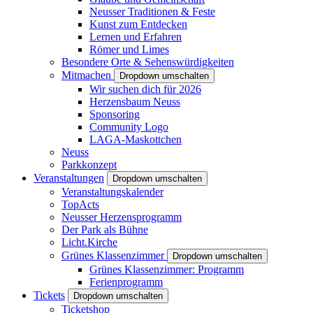
Neusser Traditionen & Feste
Kunst zum Entdecken
Lernen und Erfahren
Römer und Limes
Besondere Orte & Sehenswürdigkeiten
Mitmachen
Dropdown umschalten
Wir suchen dich für 2026
Herzensbaum Neuss
Sponsoring
Community Logo
LAGA-Maskottchen
Neuss
Parkkonzept
Veranstaltungen
Dropdown umschalten
Veranstaltungskalender
TopActs
Neusser Herzensprogramm
Der Park als Bühne
Licht.Kirche
Grünes Klassenzimmer
Dropdown umschalten
Grünes Klassenzimmer: Programm
Ferienprogramm
Tickets
Dropdown umschalten
Ticketshop