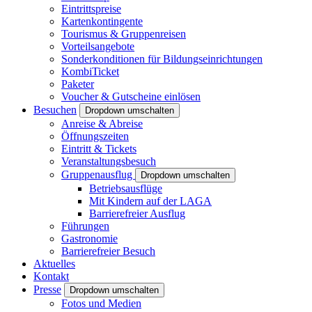
Eintrittspreise
Kartenkontingente
Tourismus & Gruppenreisen
Vorteilsangebote
Sonderkonditionen für Bildungseinrichtungen
KombiTicket
Paketer
Voucher & Gutscheine einlösen
Besuchen
Dropdown umschalten
Anreise & Abreise
Öffnungszeiten
Eintritt & Tickets
Veranstaltungsbesuch
Gruppenausflug
Dropdown umschalten
Betriebsausflüge
Mit Kindern auf der LAGA
Barrierefreier Ausflug
Führungen
Gastronomie
Barrierefreier Besuch
Aktuelles
Kontakt
Presse
Dropdown umschalten
Fotos und Medien