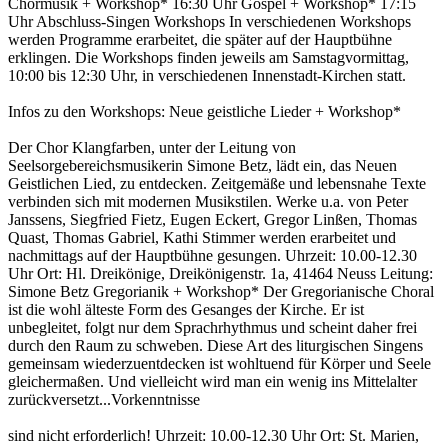
Chormusik + Workshop* 16:30 Uhr Gospel + Workshop* 17:15
Uhr Abschluss-Singen Workshops In verschiedenen Workshops
werden Programme erarbeitet, die später auf der Hauptbühne
erklingen. Die Workshops finden jeweils am Samstagvormittag,
10:00 bis 12:30 Uhr, in verschiedenen Innenstadt-Kirchen statt.
Infos zu den Workshops: Neue geistliche Lieder + Workshop*
Der Chor Klangfarben, unter der Leitung von
Seelsorgebereichsmusikerin Simone Betz, lädt ein, das Neuen
Geistlichen Lied, zu entdecken. Zeitgemäße und lebensnahe Texte
verbinden sich mit modernen Musikstilen. Werke u.a. von Peter
Janssens, Siegfried Fietz, Eugen Eckert, Gregor Linßen, Thomas
Quast, Thomas Gabriel, Kathi Stimmer werden erarbeitet und
nachmittags auf der Hauptbühne gesungen. Uhrzeit: 10.00-12.30
Uhr Ort: Hl. Dreikönige, Dreikönigenstr. 1a, 41464 Neuss Leitung:
Simone Betz Gregorianik + Workshop* Der Gregorianische Choral
ist die wohl älteste Form des Gesanges der Kirche. Er ist
unbegleitet, folgt nur dem Sprachrhythmus und scheint daher frei
durch den Raum zu schweben. Diese Art des liturgischen Singens
gemeinsam wiederzuentdecken ist wohltuend für Körper und Seele
gleichermaßen. Und vielleicht wird man ein wenig ins Mittelalter
zurückversetzt...Vorkenntnisse
sind nicht erforderlich! Uhrzeit: 10.00-12.30 Uhr Ort: St. Marien,