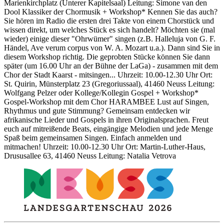
Marienkirchplatz (Unterer Kapitelsaal) Leitung: Simone van den
Dool Klassiker der Chormusik + Workshop* Kennen Sie das auch?
Sie hören im Radio die ersten drei Takte von einem Chorstück und
wissen direkt, um welches Stück es sich handelt? Möchten sie (mal
wieder) einige dieser "Ohrwümer" singen (z.B. Halleluja von G. F.
Händel, Ave verum corpus von W. A. Mozart u.a.). Dann sind Sie in
diesem Workshop richtig. Die geprobten Stücke können Sie dann
später (um 16.00 Uhr an der Bühne der LaGa) - zusammen mit dem
Chor der Stadt Kaarst - mitsingen... Uhrzeit: 10.00-12.30 Uhr Ort:
St. Quirin, Münsterplatz 23 (Gregoriussaal), 41460 Neuss Leitung:
Wolfgang Pelzer oder Kollege/Kollegin Gospel + Workshop*
Gospel-Workshop mit dem Chor HARAMBEE Lust auf Singen,
Rhythmus und gute Stimmung? Gemeinsam entdecken wir
afrikanische Lieder und Gospels in ihren Originalsprachen. Freut
euch auf mitreißende Beats, eingängige Melodien und jede Menge
Spaß beim gemeinsamen Singen. Einfach anmelden und
mitmachen! Uhrzeit: 10.00-12.30 Uhr Ort: Martin-Luther-Haus,
Drususallee 63, 41460 Neuss Leitung: Natalia Vetrova