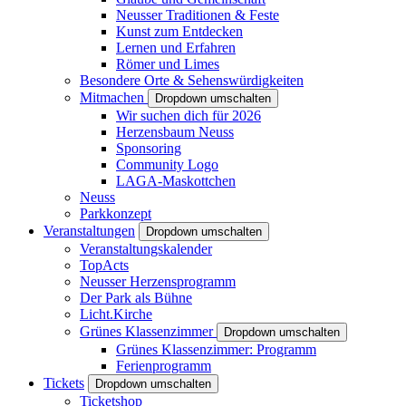
Neusser Traditionen & Feste
Kunst zum Entdecken
Lernen und Erfahren
Römer und Limes
Besondere Orte & Sehenswürdigkeiten
Mitmachen
Dropdown umschalten
Wir suchen dich für 2026
Herzensbaum Neuss
Sponsoring
Community Logo
LAGA-Maskottchen
Neuss
Parkkonzept
Veranstaltungen
Dropdown umschalten
Veranstaltungskalender
TopActs
Neusser Herzensprogramm
Der Park als Bühne
Licht.Kirche
Grünes Klassenzimmer
Dropdown umschalten
Grünes Klassenzimmer: Programm
Ferienprogramm
Tickets
Dropdown umschalten
Ticketshop