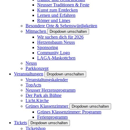
Neusser Traditionen & Feste
Kunst zum Entdecken
Lernen und Erfahren
Römer und Limes
Besondere Orte & Sehenswürdigkeiten
Mitmachen
Dropdown umschalten
Wir suchen dich für 2026
Herzensbaum Neuss
Sponsoring
Community Logo
LAGA-Maskottchen
Neuss
Parkkonzept
Veranstaltungen
Dropdown umschalten
Veranstaltungskalender
TopActs
Neusser Herzensprogramm
Der Park als Bühne
Licht.Kirche
Grünes Klassenzimmer
Dropdown umschalten
Grünes Klassenzimmer: Programm
Ferienprogramm
Tickets
Dropdown umschalten
Ticketshop