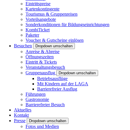
Eintrittspreise
Kartenkontingente
Tourismus & Gruppenreisen
Vorteilsangebote
Sonderkonditionen für Bildungseinrichtungen
KombiTicket
Paketer
Voucher & Gutscheine einlösen
Besuchen
Dropdown umschalten
Anreise & Abreise
Öffnungszeiten
Eintritt & Tickets
Veranstaltungsbesuch
Gruppenausflug
Dropdown umschalten
Betriebsausflüge
Mit Kindern auf der LAGA
Barrierefreier Ausflug
Führungen
Gastronomie
Barrierefreier Besuch
Aktuelles
Kontakt
Presse
Dropdown umschalten
Fotos und Medien