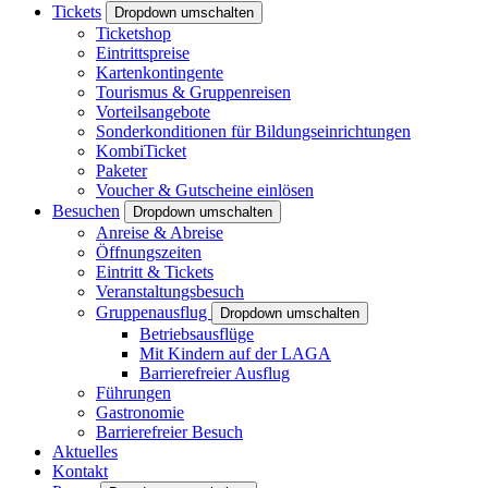
Tickets
Dropdown umschalten
Ticketshop
Eintrittspreise
Kartenkontingente
Tourismus & Gruppenreisen
Vorteilsangebote
Sonderkonditionen für Bildungseinrichtungen
KombiTicket
Paketer
Voucher & Gutscheine einlösen
Besuchen
Dropdown umschalten
Anreise & Abreise
Öffnungszeiten
Eintritt & Tickets
Veranstaltungsbesuch
Gruppenausflug
Dropdown umschalten
Betriebsausflüge
Mit Kindern auf der LAGA
Barrierefreier Ausflug
Führungen
Gastronomie
Barrierefreier Besuch
Aktuelles
Kontakt