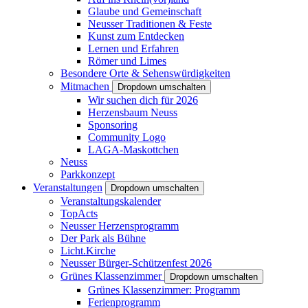
Glaube und Gemeinschaft
Neusser Traditionen & Feste
Kunst zum Entdecken
Lernen und Erfahren
Römer und Limes
Besondere Orte & Sehenswürdigkeiten
Mitmachen
Dropdown umschalten
Wir suchen dich für 2026
Herzensbaum Neuss
Sponsoring
Community Logo
LAGA-Maskottchen
Neuss
Parkkonzept
Veranstaltungen
Dropdown umschalten
Veranstaltungskalender
TopActs
Neusser Herzensprogramm
Der Park als Bühne
Licht.Kirche
Neusser Bürger-Schützenfest 2026
Grünes Klassenzimmer
Dropdown umschalten
Grünes Klassenzimmer: Programm
Ferienprogramm