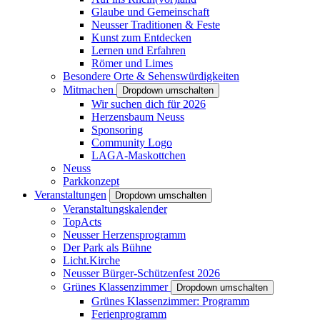
Glaube und Gemeinschaft
Neusser Traditionen & Feste
Kunst zum Entdecken
Lernen und Erfahren
Römer und Limes
Besondere Orte & Sehenswürdigkeiten
Mitmachen
Dropdown umschalten
Wir suchen dich für 2026
Herzensbaum Neuss
Sponsoring
Community Logo
LAGA-Maskottchen
Neuss
Parkkonzept
Veranstaltungen
Dropdown umschalten
Veranstaltungskalender
TopActs
Neusser Herzensprogramm
Der Park als Bühne
Licht.Kirche
Neusser Bürger-Schützenfest 2026
Grünes Klassenzimmer
Dropdown umschalten
Grünes Klassenzimmer: Programm
Ferienprogramm