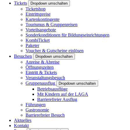
Tickets
Dropdown umschalten
Ticketshop
Eintrittspreise
Kartenkontingente
Tourismus & Gruppenreisen
Vorteilsangebote
Sonderkonditionen für Bildungseinrichtungen
KombiTicket
Paketer
Voucher & Gutscheine einlösen
Besuchen
Dropdown umschalten
Anreise & Abreise
Öffnungszeiten
Eintritt & Tickets
Veranstaltungsbesuch
Gruppenausflug
Dropdown umschalten
Betriebsausflüge
Mit Kindern auf der LAGA
Barrierefreier Ausflug
Führungen
Gastronomie
Barrierefreier Besuch
Aktuelles
Kontakt