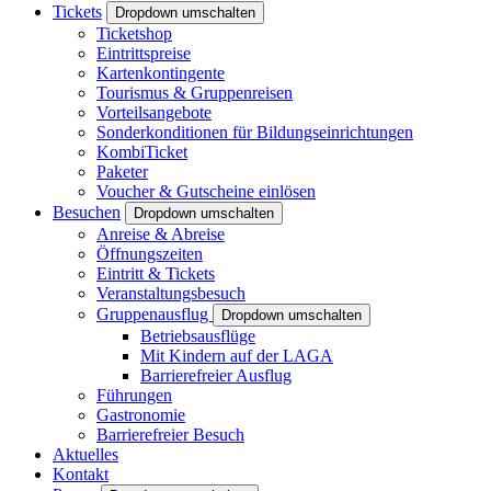
Tickets
Dropdown umschalten
Ticketshop
Eintrittspreise
Kartenkontingente
Tourismus & Gruppenreisen
Vorteilsangebote
Sonderkonditionen für Bildungseinrichtungen
KombiTicket
Paketer
Voucher & Gutscheine einlösen
Besuchen
Dropdown umschalten
Anreise & Abreise
Öffnungszeiten
Eintritt & Tickets
Veranstaltungsbesuch
Gruppenausflug
Dropdown umschalten
Betriebsausflüge
Mit Kindern auf der LAGA
Barrierefreier Ausflug
Führungen
Gastronomie
Barrierefreier Besuch
Aktuelles
Kontakt