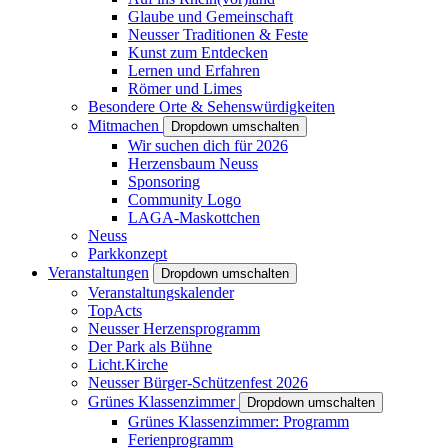
Glaube und Gemeinschaft
Neusser Traditionen & Feste
Kunst zum Entdecken
Lernen und Erfahren
Römer und Limes
Besondere Orte & Sehenswürdigkeiten
Mitmachen
Dropdown umschalten
Wir suchen dich für 2026
Herzensbaum Neuss
Sponsoring
Community Logo
LAGA-Maskottchen
Neuss
Parkkonzept
Veranstaltungen
Dropdown umschalten
Veranstaltungskalender
TopActs
Neusser Herzensprogramm
Der Park als Bühne
Licht.Kirche
Neusser Bürger-Schützenfest 2026
Grünes Klassenzimmer
Dropdown umschalten
Grünes Klassenzimmer: Programm
Ferienprogramm