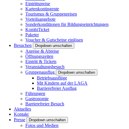
Eintrittspreise
Kartenkontingente
Tourismus & Gruppenreisen
Vorteilsangebote
Sonderkonditionen für Bildungseinrichtungen
KombiTicket
Paketer
Voucher & Gutscheine einlösen
Besuchen
Dropdown umschalten
Anreise & Abreise
Öffnungszeiten
Eintritt & Tickets
Veranstaltungsbesuch
Gruppenausflug
Dropdown umschalten
Betriebsausflüge
Mit Kindern auf der LAGA
Barrierefreier Ausflug
Führungen
Gastronomie
Barrierefreier Besuch
Aktuelles
Kontakt
Presse
Dropdown umschalten
Fotos und Medien