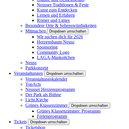
Neusser Traditionen & Feste
Kunst zum Entdecken
Lernen und Erfahren
Römer und Limes
Besondere Orte & Sehenswürdigkeiten
Mitmachen
Dropdown umschalten
Wir suchen dich für 2026
Herzensbaum Neuss
Sponsoring
Community Logo
LAGA-Maskottchen
Neuss
Parkkonzept
Veranstaltungen
Dropdown umschalten
Veranstaltungskalender
TopActs
Neusser Herzensprogramm
Der Park als Bühne
Licht.Kirche
Grünes Klassenzimmer
Dropdown umschalten
Grünes Klassenzimmer: Programm
Ferienprogramm
Tickets
Dropdown umschalten
Ticketshop