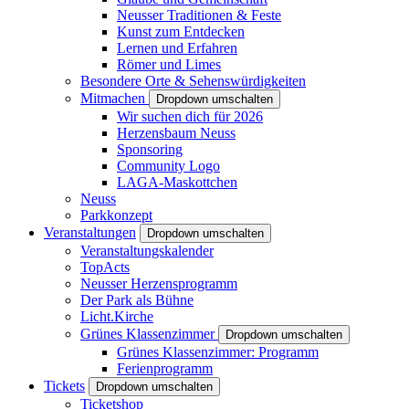
Neusser Traditionen & Feste
Kunst zum Entdecken
Lernen und Erfahren
Römer und Limes
Besondere Orte & Sehenswürdigkeiten
Mitmachen
Dropdown umschalten
Wir suchen dich für 2026
Herzensbaum Neuss
Sponsoring
Community Logo
LAGA-Maskottchen
Neuss
Parkkonzept
Veranstaltungen
Dropdown umschalten
Veranstaltungskalender
TopActs
Neusser Herzensprogramm
Der Park als Bühne
Licht.Kirche
Grünes Klassenzimmer
Dropdown umschalten
Grünes Klassenzimmer: Programm
Ferienprogramm
Tickets
Dropdown umschalten
Ticketshop