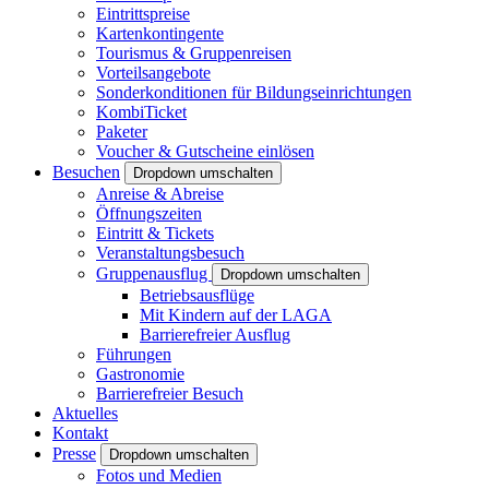
Eintrittspreise
Kartenkontingente
Tourismus & Gruppenreisen
Vorteilsangebote
Sonderkonditionen für Bildungseinrichtungen
KombiTicket
Paketer
Voucher & Gutscheine einlösen
Besuchen
Dropdown umschalten
Anreise & Abreise
Öffnungszeiten
Eintritt & Tickets
Veranstaltungsbesuch
Gruppenausflug
Dropdown umschalten
Betriebsausflüge
Mit Kindern auf der LAGA
Barrierefreier Ausflug
Führungen
Gastronomie
Barrierefreier Besuch
Aktuelles
Kontakt
Presse
Dropdown umschalten
Fotos und Medien