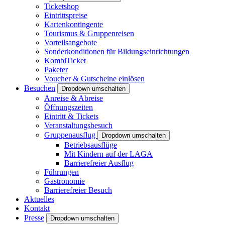
Ticketshop
Eintrittspreise
Kartenkontingente
Tourismus & Gruppenreisen
Vorteilsangebote
Sonderkonditionen für Bildungseinrichtungen
KombiTicket
Paketer
Voucher & Gutscheine einlösen
Besuchen
Dropdown umschalten
Anreise & Abreise
Öffnungszeiten
Eintritt & Tickets
Veranstaltungsbesuch
Gruppenausflug
Dropdown umschalten
Betriebsausflüge
Mit Kindern auf der LAGA
Barrierefreier Ausflug
Führungen
Gastronomie
Barrierefreier Besuch
Aktuelles
Kontakt
Presse
Dropdown umschalten