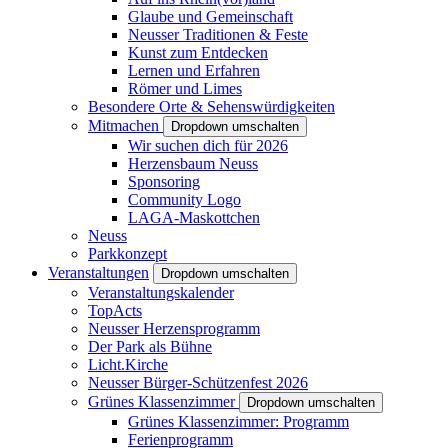
Glaube und Gemeinschaft
Neusser Traditionen & Feste
Kunst zum Entdecken
Lernen und Erfahren
Römer und Limes
Besondere Orte & Sehenswürdigkeiten
Mitmachen
Dropdown umschalten
Wir suchen dich für 2026
Herzensbaum Neuss
Sponsoring
Community Logo
LAGA-Maskottchen
Neuss
Parkkonzept
Veranstaltungen
Dropdown umschalten
Veranstaltungskalender
TopActs
Neusser Herzensprogramm
Der Park als Bühne
Licht.Kirche
Neusser Bürger-Schützenfest 2026
Grünes Klassenzimmer
Dropdown umschalten
Grünes Klassenzimmer: Programm
Ferienprogramm