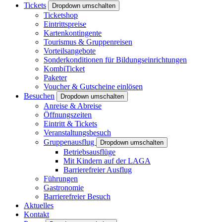
Tickets
Dropdown umschalten
Ticketshop
Eintrittspreise
Kartenkontingente
Tourismus & Gruppenreisen
Vorteilsangebote
Sonderkonditionen für Bildungseinrichtungen
KombiTicket
Paketer
Voucher & Gutscheine einlösen
Besuchen
Dropdown umschalten
Anreise & Abreise
Öffnungszeiten
Eintritt & Tickets
Veranstaltungsbesuch
Gruppenausflug
Dropdown umschalten
Betriebsausflüge
Mit Kindern auf der LAGA
Barrierefreier Ausflug
Führungen
Gastronomie
Barrierefreier Besuch
Aktuelles
Kontakt