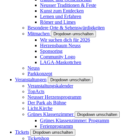
Neusser Traditionen & Feste
Kunst zum Entdecken
Lernen und Erfahren
Römer und Limes
Besondere Orte & Sehenswürdigkeiten
Mitmachen
Dropdown umschalten
Wir suchen dich für 2026
Herzensbaum Neuss
Sponsoring
Community Logo
LAGA-Maskottchen
Neuss
Parkkonzept
Veranstaltungen
Dropdown umschalten
Veranstaltungskalender
TopActs
Neusser Herzensprogramm
Der Park als Bühne
Licht.Kirche
Grünes Klassenzimmer
Dropdown umschalten
Grünes Klassenzimmer: Programm
Ferienprogramm
Tickets
Dropdown umschalten
Ticketshop