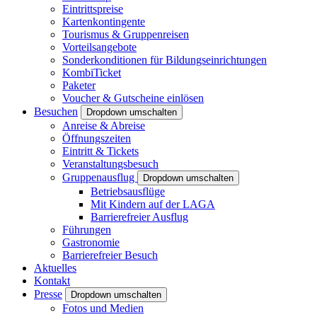
Eintrittspreise
Kartenkontingente
Tourismus & Gruppenreisen
Vorteilsangebote
Sonderkonditionen für Bildungseinrichtungen
KombiTicket
Paketer
Voucher & Gutscheine einlösen
Besuchen
Dropdown umschalten
Anreise & Abreise
Öffnungszeiten
Eintritt & Tickets
Veranstaltungsbesuch
Gruppenausflug
Dropdown umschalten
Betriebsausflüge
Mit Kindern auf der LAGA
Barrierefreier Ausflug
Führungen
Gastronomie
Barrierefreier Besuch
Aktuelles
Kontakt
Presse
Dropdown umschalten
Fotos und Medien