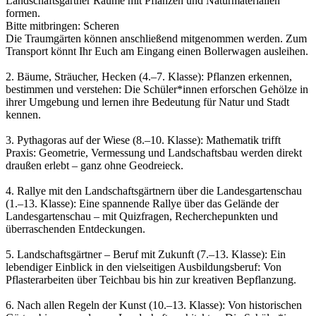
Landschaftsgärtner Räume mit Pflanzen und Naturmaterialien
formen.
Bitte mitbringen: Scheren
Die Traumgärten können anschließend mitgenommen werden. Zum
Transport könnt Ihr Euch am Eingang einen Bollerwagen ausleihen.
2. Bäume, Sträucher, Hecken (4.–7. Klasse): Pflanzen erkennen,
bestimmen und verstehen: Die Schüler*innen erforschen Gehölze in
ihrer Umgebung und lernen ihre Bedeutung für Natur und Stadt
kennen.
3. Pythagoras auf der Wiese (8.–10. Klasse): Mathematik trifft
Praxis: Geometrie, Vermessung und Landschaftsbau werden direkt
draußen erlebt – ganz ohne Geodreieck.
4. Rallye mit den Landschaftsgärtnern über die Landesgartenschau
(1.–13. Klasse): Eine spannende Rallye über das Gelände der
Landesgartenschau – mit Quizfragen, Recherchepunkten und
überraschenden Entdeckungen.
5. Landschaftsgärtner – Beruf mit Zukunft (7.–13. Klasse): Ein
lebendiger Einblick in den vielseitigen Ausbildungsberuf: Von
Pflasterarbeiten über Teichbau bis hin zur kreativen Bepflanzung.
6. Nach allen Regeln der Kunst (10.–13. Klasse): Von historischen