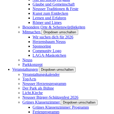
Glaube und Gemeinschaft
Neusser Traditionen & Feste
Kunst zum Entdecken
Lernen und Erfahren
Römer und Limes
Besondere Orte & Sehenswürdigkeiten
Mitmachen
Dropdown umschalten
Wir suchen dich für 2026
Herzensbaum Neuss
Sponsoring
Community Logo
LAGA-Maskottchen
Neuss
Parkkonzept
Veranstaltungen
Dropdown umschalten
Veranstaltungskalender
TopActs
Neusser Herzensprogramm
Der Park als Bühne
Licht.Kirche
Neusser Bürger-Schützenfest 2026
Grünes Klassenzimmer
Dropdown umschalten
Grünes Klassenzimmer: Programm
Ferienprogramm