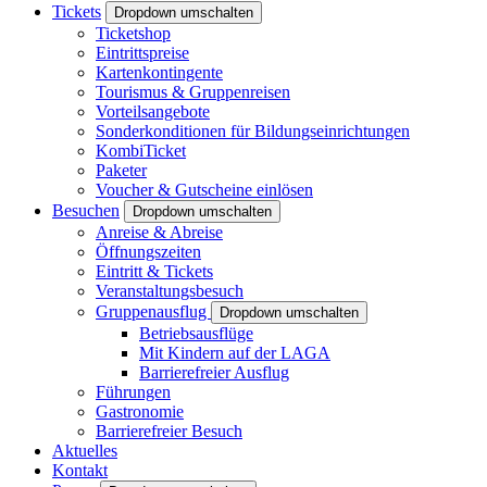
Tickets
Dropdown umschalten
Ticketshop
Eintrittspreise
Kartenkontingente
Tourismus & Gruppenreisen
Vorteilsangebote
Sonderkonditionen für Bildungseinrichtungen
KombiTicket
Paketer
Voucher & Gutscheine einlösen
Besuchen
Dropdown umschalten
Anreise & Abreise
Öffnungszeiten
Eintritt & Tickets
Veranstaltungsbesuch
Gruppenausflug
Dropdown umschalten
Betriebsausflüge
Mit Kindern auf der LAGA
Barrierefreier Ausflug
Führungen
Gastronomie
Barrierefreier Besuch
Aktuelles
Kontakt