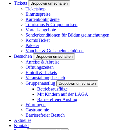
Tickets
Dropdown umschalten
Ticketshop
Eintrittspreise
Kartenkontingente
Tourismus & Gruppenreisen
Vorteilsangebote
Sonderkonditionen für Bildungseinrichtungen
KombiTicket
Paketer
Voucher & Gutscheine einlösen
Besuchen
Dropdown umschalten
Anreise & Abreise
Öffnungszeiten
Eintritt & Tickets
Veranstaltungsbesuch
Gruppenausflug
Dropdown umschalten
Betriebsausflüge
Mit Kindern auf der LAGA
Barrierefreier Ausflug
Führungen
Gastronomie
Barrierefreier Besuch
Aktuelles
Kontakt