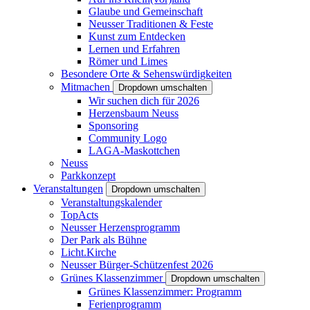
Glaube und Gemeinschaft
Neusser Traditionen & Feste
Kunst zum Entdecken
Lernen und Erfahren
Römer und Limes
Besondere Orte & Sehenswürdigkeiten
Mitmachen
Dropdown umschalten
Wir suchen dich für 2026
Herzensbaum Neuss
Sponsoring
Community Logo
LAGA-Maskottchen
Neuss
Parkkonzept
Veranstaltungen
Dropdown umschalten
Veranstaltungskalender
TopActs
Neusser Herzensprogramm
Der Park als Bühne
Licht.Kirche
Neusser Bürger-Schützenfest 2026
Grünes Klassenzimmer
Dropdown umschalten
Grünes Klassenzimmer: Programm
Ferienprogramm