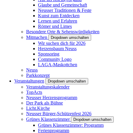
Glaube und Gemeinschaft
Neusser Traditionen & Feste
Kunst zum Entdecken
Lernen und Erfahren
Römer und Limes
Besondere Orte & Sehenswürdigkeiten
Mitmachen
Dropdown umschalten
Wir suchen dich für 2026
Herzensbaum Neuss
Sponsoring
Community Logo
LAGA-Maskottchen
Neuss
Parkkonzept
Veranstaltungen
Dropdown umschalten
Veranstaltungskalender
TopActs
Neusser Herzensprogramm
Der Park als Bühne
Licht.Kirche
Neusser Bürger-Schützenfest 2026
Grünes Klassenzimmer
Dropdown umschalten
Grünes Klassenzimmer: Programm
Ferienprogramm