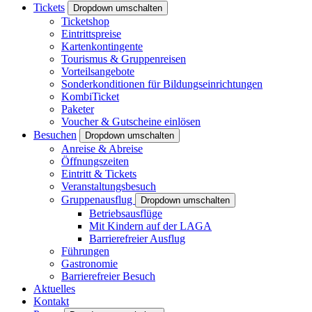
Tickets
Dropdown umschalten
Ticketshop
Eintrittspreise
Kartenkontingente
Tourismus & Gruppenreisen
Vorteilsangebote
Sonderkonditionen für Bildungseinrichtungen
KombiTicket
Paketer
Voucher & Gutscheine einlösen
Besuchen
Dropdown umschalten
Anreise & Abreise
Öffnungszeiten
Eintritt & Tickets
Veranstaltungsbesuch
Gruppenausflug
Dropdown umschalten
Betriebsausflüge
Mit Kindern auf der LAGA
Barrierefreier Ausflug
Führungen
Gastronomie
Barrierefreier Besuch
Aktuelles
Kontakt