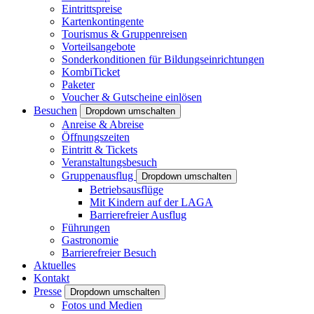
Eintrittspreise
Kartenkontingente
Tourismus & Gruppenreisen
Vorteilsangebote
Sonderkonditionen für Bildungseinrichtungen
KombiTicket
Paketer
Voucher & Gutscheine einlösen
Besuchen
Dropdown umschalten
Anreise & Abreise
Öffnungszeiten
Eintritt & Tickets
Veranstaltungsbesuch
Gruppenausflug
Dropdown umschalten
Betriebsausflüge
Mit Kindern auf der LAGA
Barrierefreier Ausflug
Führungen
Gastronomie
Barrierefreier Besuch
Aktuelles
Kontakt
Presse
Dropdown umschalten
Fotos und Medien