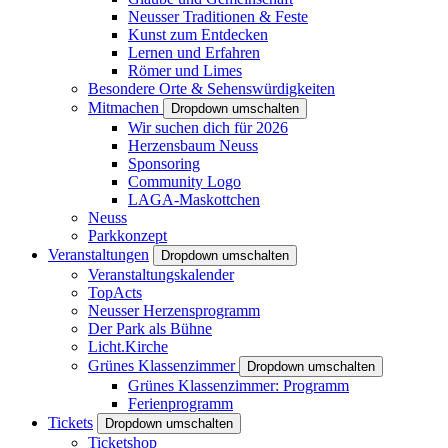
Neusser Traditionen & Feste
Kunst zum Entdecken
Lernen und Erfahren
Römer und Limes
Besondere Orte & Sehenswürdigkeiten
Mitmachen
Dropdown umschalten
Wir suchen dich für 2026
Herzensbaum Neuss
Sponsoring
Community Logo
LAGA-Maskottchen
Neuss
Parkkonzept
Veranstaltungen
Dropdown umschalten
Veranstaltungskalender
TopActs
Neusser Herzensprogramm
Der Park als Bühne
Licht.Kirche
Grünes Klassenzimmer
Dropdown umschalten
Grünes Klassenzimmer: Programm
Ferienprogramm
Tickets
Dropdown umschalten
Ticketshop