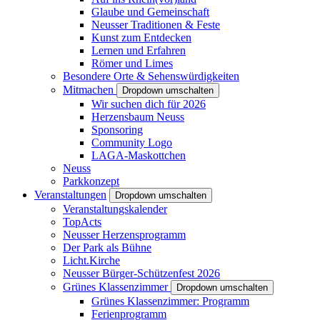
Glaube und Gemeinschaft
Neusser Traditionen & Feste
Kunst zum Entdecken
Lernen und Erfahren
Römer und Limes
Besondere Orte & Sehenswürdigkeiten
Mitmachen
Dropdown umschalten
Wir suchen dich für 2026
Herzensbaum Neuss
Sponsoring
Community Logo
LAGA-Maskottchen
Neuss
Parkkonzept
Veranstaltungen
Dropdown umschalten
Veranstaltungskalender
TopActs
Neusser Herzensprogramm
Der Park als Bühne
Licht.Kirche
Neusser Bürger-Schützenfest 2026
Grünes Klassenzimmer
Dropdown umschalten
Grünes Klassenzimmer: Programm
Ferienprogramm