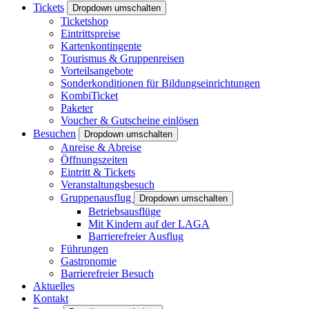
Tickets
Dropdown umschalten
Ticketshop
Eintrittspreise
Kartenkontingente
Tourismus & Gruppenreisen
Vorteilsangebote
Sonderkonditionen für Bildungseinrichtungen
KombiTicket
Paketer
Voucher & Gutscheine einlösen
Besuchen
Dropdown umschalten
Anreise & Abreise
Öffnungszeiten
Eintritt & Tickets
Veranstaltungsbesuch
Gruppenausflug
Dropdown umschalten
Betriebsausflüge
Mit Kindern auf der LAGA
Barrierefreier Ausflug
Führungen
Gastronomie
Barrierefreier Besuch
Aktuelles
Kontakt