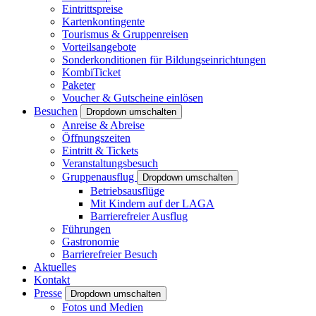
Eintrittspreise
Kartenkontingente
Tourismus & Gruppenreisen
Vorteilsangebote
Sonderkonditionen für Bildungseinrichtungen
KombiTicket
Paketer
Voucher & Gutscheine einlösen
Besuchen
Dropdown umschalten
Anreise & Abreise
Öffnungszeiten
Eintritt & Tickets
Veranstaltungsbesuch
Gruppenausflug
Dropdown umschalten
Betriebsausflüge
Mit Kindern auf der LAGA
Barrierefreier Ausflug
Führungen
Gastronomie
Barrierefreier Besuch
Aktuelles
Kontakt
Presse
Dropdown umschalten
Fotos und Medien