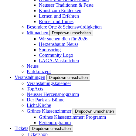
Neusser Traditionen & Feste
Kunst zum Entdecken
Lernen und Erfahren
Römer und Limes
Besondere Orte & Sehenswürdigkeiten
Mitmachen
Dropdown umschalten
Wir suchen dich für 2026
Herzensbaum Neuss
Sponsoring
Community Logo
LAGA-Maskottchen
Neuss
Parkkonzept
Veranstaltungen
Dropdown umschalten
Veranstaltungskalender
TopActs
Neusser Herzensprogramm
Der Park als Bühne
Licht.Kirche
Grünes Klassenzimmer
Dropdown umschalten
Grünes Klassenzimmer: Programm
Ferienprogramm
Tickets
Dropdown umschalten
Ticketshop