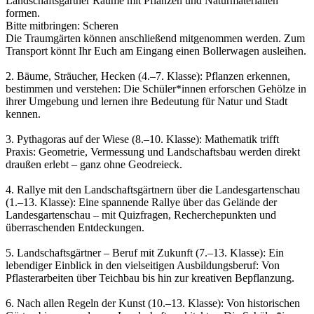
Landschaftsgärtner Räume mit Pflanzen und Naturmaterialien
formen.
Bitte mitbringen: Scheren
Die Traumgärten können anschließend mitgenommen werden. Zum
Transport könnt Ihr Euch am Eingang einen Bollerwagen ausleihen.
2. Bäume, Sträucher, Hecken (4.–7. Klasse): Pflanzen erkennen,
bestimmen und verstehen: Die Schüler*innen erforschen Gehölze in
ihrer Umgebung und lernen ihre Bedeutung für Natur und Stadt
kennen.
3. Pythagoras auf der Wiese (8.–10. Klasse): Mathematik trifft
Praxis: Geometrie, Vermessung und Landschaftsbau werden direkt
draußen erlebt – ganz ohne Geodreieck.
4. Rallye mit den Landschaftsgärtnern über die Landesgartenschau
(1.–13. Klasse): Eine spannende Rallye über das Gelände der
Landesgartenschau – mit Quizfragen, Recherchepunkten und
überraschenden Entdeckungen.
5. Landschaftsgärtner – Beruf mit Zukunft (7.–13. Klasse): Ein
lebendiger Einblick in den vielseitigen Ausbildungsberuf: Von
Pflasterarbeiten über Teichbau bis hin zur kreativen Bepflanzung.
6. Nach allen Regeln der Kunst (10.–13. Klasse): Von historischen