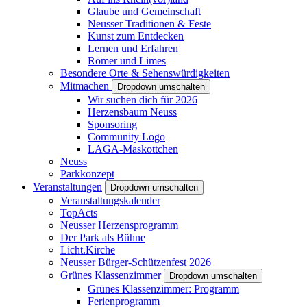
Glaube und Gemeinschaft
Neusser Traditionen & Feste
Kunst zum Entdecken
Lernen und Erfahren
Römer und Limes
Besondere Orte & Sehenswürdigkeiten
Mitmachen
Dropdown umschalten
Wir suchen dich für 2026
Herzensbaum Neuss
Sponsoring
Community Logo
LAGA-Maskottchen
Neuss
Parkkonzept
Veranstaltungen
Dropdown umschalten
Veranstaltungskalender
TopActs
Neusser Herzensprogramm
Der Park als Bühne
Licht.Kirche
Neusser Bürger-Schützenfest 2026
Grünes Klassenzimmer
Dropdown umschalten
Grünes Klassenzimmer: Programm
Ferienprogramm