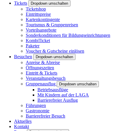
Tickets
Dropdown umschalten
Ticketshop
Eintrittspreise
Kartenkontingente
Tourismus & Gruppenreisen
Vorteilsangebote
Sonderkonditionen für Bildungseinrichtungen
KombiTicket
Paketer
Voucher & Gutscheine einlösen
Besuchen
Dropdown umschalten
Anreise & Abreise
Öffnungszeiten
Eintritt & Tickets
Veranstaltungsbesuch
Gruppenausflug
Dropdown umschalten
Betriebsausflüge
Mit Kindern auf der LAGA
Barrierefreier Ausflug
Führungen
Gastronomie
Barrierefreier Besuch
Aktuelles
Kontakt