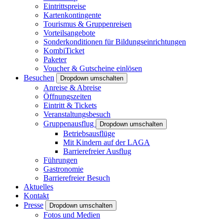
Eintrittspreise
Kartenkontingente
Tourismus & Gruppenreisen
Vorteilsangebote
Sonderkonditionen für Bildungseinrichtungen
KombiTicket
Paketer
Voucher & Gutscheine einlösen
Besuchen
Dropdown umschalten
Anreise & Abreise
Öffnungszeiten
Eintritt & Tickets
Veranstaltungsbesuch
Gruppenausflug
Dropdown umschalten
Betriebsausflüge
Mit Kindern auf der LAGA
Barrierefreier Ausflug
Führungen
Gastronomie
Barrierefreier Besuch
Aktuelles
Kontakt
Presse
Dropdown umschalten
Fotos und Medien