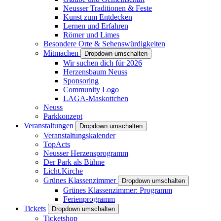
Neusser Traditionen & Feste
Kunst zum Entdecken
Lernen und Erfahren
Römer und Limes
Besondere Orte & Sehenswürdigkeiten
Mitmachen
Dropdown umschalten
Wir suchen dich für 2026
Herzensbaum Neuss
Sponsoring
Community Logo
LAGA-Maskottchen
Neuss
Parkkonzept
Veranstaltungen
Dropdown umschalten
Veranstaltungskalender
TopActs
Neusser Herzensprogramm
Der Park als Bühne
Licht.Kirche
Grünes Klassenzimmer
Dropdown umschalten
Grünes Klassenzimmer: Programm
Ferienprogramm
Tickets
Dropdown umschalten
Ticketshop