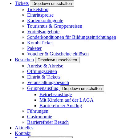
Tickets
Dropdown umschalten
Ticketshop
Eintrittspreise
Kartenkontingente
Tourismus & Gruppenreisen
Vorteilsangebote
Sonderkonditionen für Bildungseinrichtungen
KombiTicket
Paketer
Voucher & Gutscheine einlösen
Besuchen
Dropdown umschalten
Anreise & Abreise
Öffnungszeiten
Eintritt & Tickets
Veranstaltungsbesuch
Gruppenausflug
Dropdown umschalten
Betriebsausflüge
Mit Kindern auf der LAGA
Barrierefreier Ausflug
Führungen
Gastronomie
Barrierefreier Besuch
Aktuelles
Kontakt