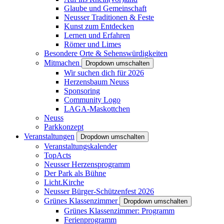
Glaube und Gemeinschaft
Neusser Traditionen & Feste
Kunst zum Entdecken
Lernen und Erfahren
Römer und Limes
Besondere Orte & Sehenswürdigkeiten
Mitmachen
Dropdown umschalten
Wir suchen dich für 2026
Herzensbaum Neuss
Sponsoring
Community Logo
LAGA-Maskottchen
Neuss
Parkkonzept
Veranstaltungen
Dropdown umschalten
Veranstaltungskalender
TopActs
Neusser Herzensprogramm
Der Park als Bühne
Licht.Kirche
Neusser Bürger-Schützenfest 2026
Grünes Klassenzimmer
Dropdown umschalten
Grünes Klassenzimmer: Programm
Ferienprogramm