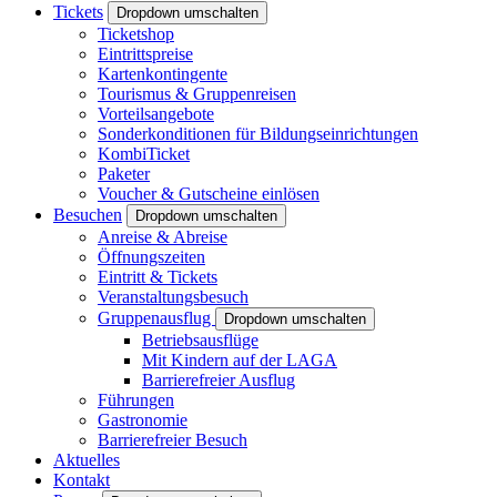
Tickets
Dropdown umschalten
Ticketshop
Eintrittspreise
Kartenkontingente
Tourismus & Gruppenreisen
Vorteilsangebote
Sonderkonditionen für Bildungseinrichtungen
KombiTicket
Paketer
Voucher & Gutscheine einlösen
Besuchen
Dropdown umschalten
Anreise & Abreise
Öffnungszeiten
Eintritt & Tickets
Veranstaltungsbesuch
Gruppenausflug
Dropdown umschalten
Betriebsausflüge
Mit Kindern auf der LAGA
Barrierefreier Ausflug
Führungen
Gastronomie
Barrierefreier Besuch
Aktuelles
Kontakt