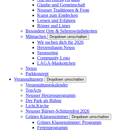
Glaube und Gemeinschaft
Neusser Traditionen & Feste
Kunst zum Entdecken
Lernen und Erfahren
Römer und Limes
Besondere Orte & Sehenswürdigkeiten
Mitmachen
Dropdown umschalten
Wir suchen dich für 2026
Herzensbaum Neuss
Sponsoring
Community Logo
LAGA-Maskottchen
Neuss
Parkkonzept
Veranstaltungen
Dropdown umschalten
Veranstaltungskalender
TopActs
Neusser Herzensprogramm
Der Park als Bühne
Licht.Kirche
Neusser Bürger-Schützenfest 2026
Grünes Klassenzimmer
Dropdown umschalten
Grünes Klassenzimmer: Programm
Ferienprogramm