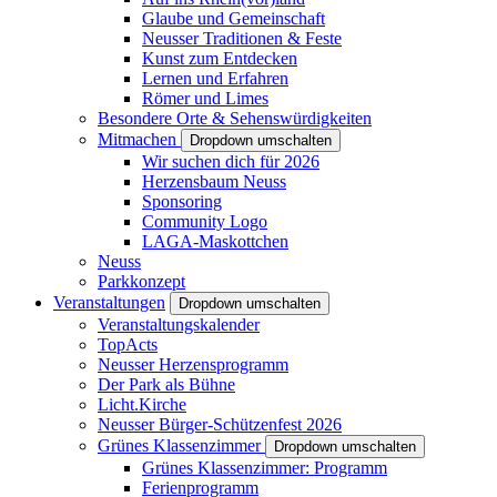
Glaube und Gemeinschaft
Neusser Traditionen & Feste
Kunst zum Entdecken
Lernen und Erfahren
Römer und Limes
Besondere Orte & Sehenswürdigkeiten
Mitmachen
Dropdown umschalten
Wir suchen dich für 2026
Herzensbaum Neuss
Sponsoring
Community Logo
LAGA-Maskottchen
Neuss
Parkkonzept
Veranstaltungen
Dropdown umschalten
Veranstaltungskalender
TopActs
Neusser Herzensprogramm
Der Park als Bühne
Licht.Kirche
Neusser Bürger-Schützenfest 2026
Grünes Klassenzimmer
Dropdown umschalten
Grünes Klassenzimmer: Programm
Ferienprogramm