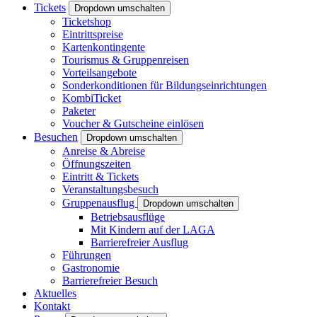
Tickets
Dropdown umschalten
Ticketshop
Eintrittspreise
Kartenkontingente
Tourismus & Gruppenreisen
Vorteilsangebote
Sonderkonditionen für Bildungseinrichtungen
KombiTicket
Paketer
Voucher & Gutscheine einlösen
Besuchen
Dropdown umschalten
Anreise & Abreise
Öffnungszeiten
Eintritt & Tickets
Veranstaltungsbesuch
Gruppenausflug
Dropdown umschalten
Betriebsausflüge
Mit Kindern auf der LAGA
Barrierefreier Ausflug
Führungen
Gastronomie
Barrierefreier Besuch
Aktuelles
Kontakt