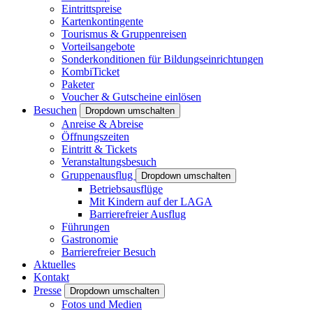
Eintrittspreise
Kartenkontingente
Tourismus & Gruppenreisen
Vorteilsangebote
Sonderkonditionen für Bildungseinrichtungen
KombiTicket
Paketer
Voucher & Gutscheine einlösen
Besuchen
Dropdown umschalten
Anreise & Abreise
Öffnungszeiten
Eintritt & Tickets
Veranstaltungsbesuch
Gruppenausflug
Dropdown umschalten
Betriebsausflüge
Mit Kindern auf der LAGA
Barrierefreier Ausflug
Führungen
Gastronomie
Barrierefreier Besuch
Aktuelles
Kontakt
Presse
Dropdown umschalten
Fotos und Medien