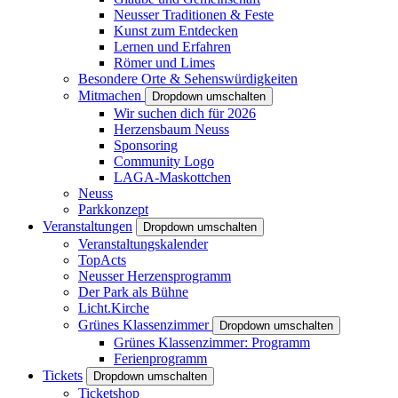
Neusser Traditionen & Feste
Kunst zum Entdecken
Lernen und Erfahren
Römer und Limes
Besondere Orte & Sehenswürdigkeiten
Mitmachen
Dropdown umschalten
Wir suchen dich für 2026
Herzensbaum Neuss
Sponsoring
Community Logo
LAGA-Maskottchen
Neuss
Parkkonzept
Veranstaltungen
Dropdown umschalten
Veranstaltungskalender
TopActs
Neusser Herzensprogramm
Der Park als Bühne
Licht.Kirche
Grünes Klassenzimmer
Dropdown umschalten
Grünes Klassenzimmer: Programm
Ferienprogramm
Tickets
Dropdown umschalten
Ticketshop