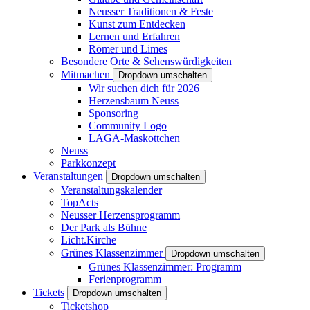
Neusser Traditionen & Feste
Kunst zum Entdecken
Lernen und Erfahren
Römer und Limes
Besondere Orte & Sehenswürdigkeiten
Mitmachen
Dropdown umschalten
Wir suchen dich für 2026
Herzensbaum Neuss
Sponsoring
Community Logo
LAGA-Maskottchen
Neuss
Parkkonzept
Veranstaltungen
Dropdown umschalten
Veranstaltungskalender
TopActs
Neusser Herzensprogramm
Der Park als Bühne
Licht.Kirche
Grünes Klassenzimmer
Dropdown umschalten
Grünes Klassenzimmer: Programm
Ferienprogramm
Tickets
Dropdown umschalten
Ticketshop