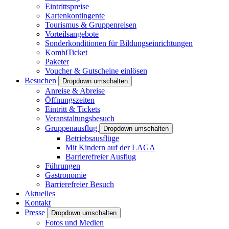
Eintrittspreise
Kartenkontingente
Tourismus & Gruppenreisen
Vorteilsangebote
Sonderkonditionen für Bildungseinrichtungen
KombiTicket
Paketer
Voucher & Gutscheine einlösen
Besuchen
Dropdown umschalten
Anreise & Abreise
Öffnungszeiten
Eintritt & Tickets
Veranstaltungsbesuch
Gruppenausflug
Dropdown umschalten
Betriebsausflüge
Mit Kindern auf der LAGA
Barrierefreier Ausflug
Führungen
Gastronomie
Barrierefreier Besuch
Aktuelles
Kontakt
Presse
Dropdown umschalten
Fotos und Medien