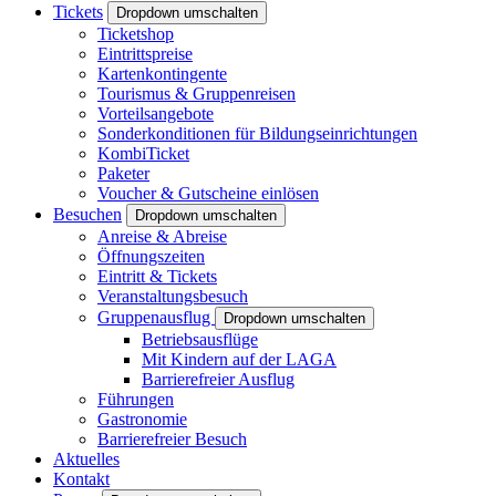
Tickets
Dropdown umschalten
Ticketshop
Eintrittspreise
Kartenkontingente
Tourismus & Gruppenreisen
Vorteilsangebote
Sonderkonditionen für Bildungseinrichtungen
KombiTicket
Paketer
Voucher & Gutscheine einlösen
Besuchen
Dropdown umschalten
Anreise & Abreise
Öffnungszeiten
Eintritt & Tickets
Veranstaltungsbesuch
Gruppenausflug
Dropdown umschalten
Betriebsausflüge
Mit Kindern auf der LAGA
Barrierefreier Ausflug
Führungen
Gastronomie
Barrierefreier Besuch
Aktuelles
Kontakt