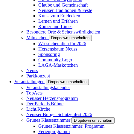
Glaube und Gemeinschaft
Neusser Traditionen & Feste
Kunst zum Entdecken
Lernen und Erfahren
Römer und Limes
Besondere Orte & Sehenswürdigkeiten
Mitmachen
Dropdown umschalten
Wir suchen dich für 2026
Herzensbaum Neuss
Sponsoring
Community Logo
LAGA-Maskottchen
Neuss
Parkkonzept
Veranstaltungen
Dropdown umschalten
Veranstaltungskalender
TopActs
Neusser Herzensprogramm
Der Park als Bühne
Licht.Kirche
Neusser Bürger-Schützenfest 2026
Grünes Klassenzimmer
Dropdown umschalten
Grünes Klassenzimmer: Programm
Ferienprogramm