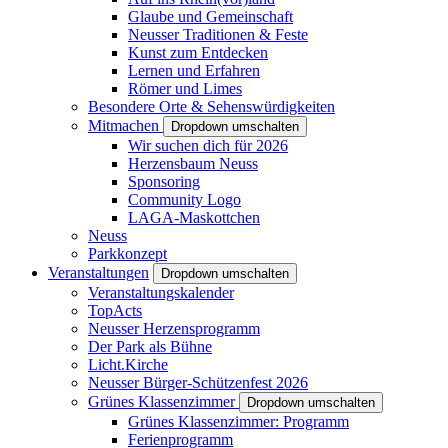
Glaube und Gemeinschaft
Neusser Traditionen & Feste
Kunst zum Entdecken
Lernen und Erfahren
Römer und Limes
Besondere Orte & Sehenswürdigkeiten
Mitmachen
Dropdown umschalten
Wir suchen dich für 2026
Herzensbaum Neuss
Sponsoring
Community Logo
LAGA-Maskottchen
Neuss
Parkkonzept
Veranstaltungen
Dropdown umschalten
Veranstaltungskalender
TopActs
Neusser Herzensprogramm
Der Park als Bühne
Licht.Kirche
Neusser Bürger-Schützenfest 2026
Grünes Klassenzimmer
Dropdown umschalten
Grünes Klassenzimmer: Programm
Ferienprogramm