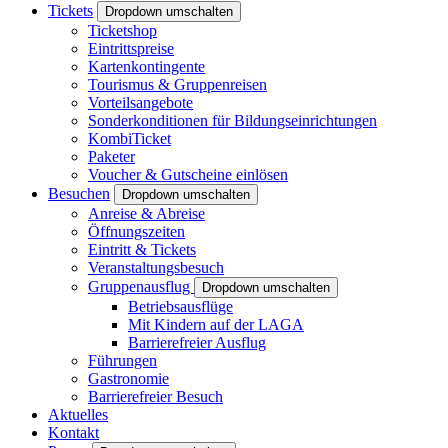
Tickets
Dropdown umschalten
Ticketshop
Eintrittspreise
Kartenkontingente
Tourismus & Gruppenreisen
Vorteilsangebote
Sonderkonditionen für Bildungseinrichtungen
KombiTicket
Paketer
Voucher & Gutscheine einlösen
Besuchen
Dropdown umschalten
Anreise & Abreise
Öffnungszeiten
Eintritt & Tickets
Veranstaltungsbesuch
Gruppenausflug
Dropdown umschalten
Betriebsausflüge
Mit Kindern auf der LAGA
Barrierefreier Ausflug
Führungen
Gastronomie
Barrierefreier Besuch
Aktuelles
Kontakt