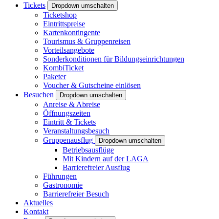
Tickets
Dropdown umschalten
Ticketshop
Eintrittspreise
Kartenkontingente
Tourismus & Gruppenreisen
Vorteilsangebote
Sonderkonditionen für Bildungseinrichtungen
KombiTicket
Paketer
Voucher & Gutscheine einlösen
Besuchen
Dropdown umschalten
Anreise & Abreise
Öffnungszeiten
Eintritt & Tickets
Veranstaltungsbesuch
Gruppenausflug
Dropdown umschalten
Betriebsausflüge
Mit Kindern auf der LAGA
Barrierefreier Ausflug
Führungen
Gastronomie
Barrierefreier Besuch
Aktuelles
Kontakt