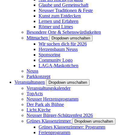
Glaube und Gemeinschaft
Neusser Traditionen & Feste
Kunst zum Entdecken
Lernen und Erfahren
Römer und Limes
Besondere Orte & Sehenswürdigkeiten
Mitmachen
Dropdown umschalten
Wir suchen dich für 2026
Herzensbaum Neuss
Sponsoring
Community Logo
LAGA-Maskottchen
Neuss
Parkkonzept
Veranstaltungen
Dropdown umschalten
Veranstaltungskalender
TopActs
Neusser Herzensprogramm
Der Park als Bühne
Licht.Kirche
Neusser Bürger-Schützenfest 2026
Grünes Klassenzimmer
Dropdown umschalten
Grünes Klassenzimmer: Programm
Ferienprogramm