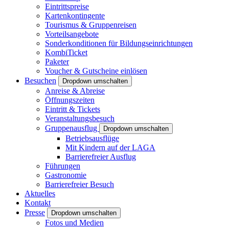
Eintrittspreise
Kartenkontingente
Tourismus & Gruppenreisen
Vorteilsangebote
Sonderkonditionen für Bildungseinrichtungen
KombiTicket
Paketer
Voucher & Gutscheine einlösen
Besuchen
Dropdown umschalten
Anreise & Abreise
Öffnungszeiten
Eintritt & Tickets
Veranstaltungsbesuch
Gruppenausflug
Dropdown umschalten
Betriebsausflüge
Mit Kindern auf der LAGA
Barrierefreier Ausflug
Führungen
Gastronomie
Barrierefreier Besuch
Aktuelles
Kontakt
Presse
Dropdown umschalten
Fotos und Medien