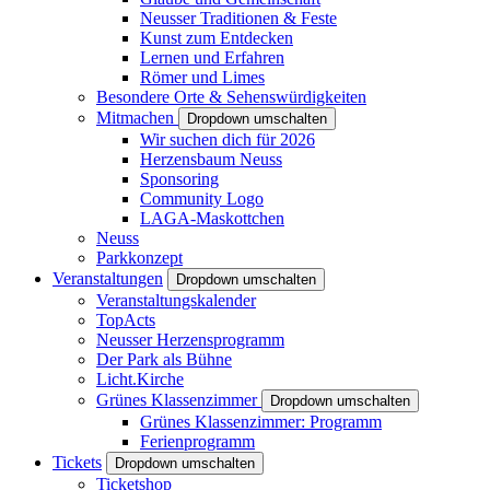
Neusser Traditionen & Feste
Kunst zum Entdecken
Lernen und Erfahren
Römer und Limes
Besondere Orte & Sehenswürdigkeiten
Mitmachen
Dropdown umschalten
Wir suchen dich für 2026
Herzensbaum Neuss
Sponsoring
Community Logo
LAGA-Maskottchen
Neuss
Parkkonzept
Veranstaltungen
Dropdown umschalten
Veranstaltungskalender
TopActs
Neusser Herzensprogramm
Der Park als Bühne
Licht.Kirche
Grünes Klassenzimmer
Dropdown umschalten
Grünes Klassenzimmer: Programm
Ferienprogramm
Tickets
Dropdown umschalten
Ticketshop