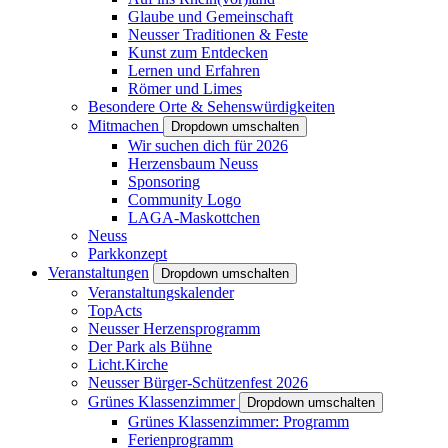
Glaube und Gemeinschaft
Neusser Traditionen & Feste
Kunst zum Entdecken
Lernen und Erfahren
Römer und Limes
Besondere Orte & Sehenswürdigkeiten
Mitmachen
Dropdown umschalten
Wir suchen dich für 2026
Herzensbaum Neuss
Sponsoring
Community Logo
LAGA-Maskottchen
Neuss
Parkkonzept
Veranstaltungen
Dropdown umschalten
Veranstaltungskalender
TopActs
Neusser Herzensprogramm
Der Park als Bühne
Licht.Kirche
Neusser Bürger-Schützenfest 2026
Grünes Klassenzimmer
Dropdown umschalten
Grünes Klassenzimmer: Programm
Ferienprogramm