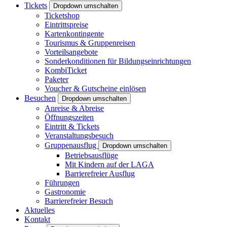
Tickets
Dropdown umschalten
Ticketshop
Eintrittspreise
Kartenkontingente
Tourismus & Gruppenreisen
Vorteilsangebote
Sonderkonditionen für Bildungseinrichtungen
KombiTicket
Paketer
Voucher & Gutscheine einlösen
Besuchen
Dropdown umschalten
Anreise & Abreise
Öffnungszeiten
Eintritt & Tickets
Veranstaltungsbesuch
Gruppenausflug
Dropdown umschalten
Betriebsausflüge
Mit Kindern auf der LAGA
Barrierefreier Ausflug
Führungen
Gastronomie
Barrierefreier Besuch
Aktuelles
Kontakt