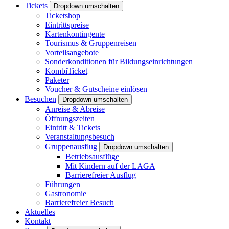
Tickets
Dropdown umschalten
Ticketshop
Eintrittspreise
Kartenkontingente
Tourismus & Gruppenreisen
Vorteilsangebote
Sonderkonditionen für Bildungseinrichtungen
KombiTicket
Paketer
Voucher & Gutscheine einlösen
Besuchen
Dropdown umschalten
Anreise & Abreise
Öffnungszeiten
Eintritt & Tickets
Veranstaltungsbesuch
Gruppenausflug
Dropdown umschalten
Betriebsausflüge
Mit Kindern auf der LAGA
Barrierefreier Ausflug
Führungen
Gastronomie
Barrierefreier Besuch
Aktuelles
Kontakt