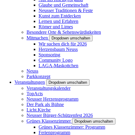
Glaube und Gemeinschaft
Neusser Traditionen & Feste
Kunst zum Entdecken
Lernen und Erfahren
Römer und Limes
Besondere Orte & Sehenswürdigkeiten
Mitmachen
Dropdown umschalten
Wir suchen dich für 2026
Herzensbaum Neuss
Sponsoring
Community Logo
LAGA-Maskottchen
Neuss
Parkkonzept
Veranstaltungen
Dropdown umschalten
Veranstaltungskalender
TopActs
Neusser Herzensprogramm
Der Park als Bühne
Licht.Kirche
Neusser Bürger-Schützenfest 2026
Grünes Klassenzimmer
Dropdown umschalten
Grünes Klassenzimmer: Programm
Ferienprogramm