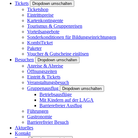
Tickets
Dropdown umschalten
Ticketshop
Eintrittspreise
Kartenkontingente
Tourismus & Gruppenreisen
Vorteilsangebote
Sonderkonditionen für Bildungseinrichtungen
KombiTicket
Paketer
Voucher & Gutscheine einlösen
Besuchen
Dropdown umschalten
Anreise & Abreise
Öffnungszeiten
Eintritt & Tickets
Veranstaltungsbesuch
Gruppenausflug
Dropdown umschalten
Betriebsausflüge
Mit Kindern auf der LAGA
Barrierefreier Ausflug
Führungen
Gastronomie
Barrierefreier Besuch
Aktuelles
Kontakt