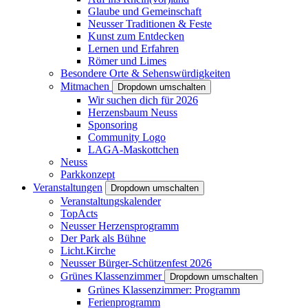
Glaube und Gemeinschaft
Neusser Traditionen & Feste
Kunst zum Entdecken
Lernen und Erfahren
Römer und Limes
Besondere Orte & Sehenswürdigkeiten
Mitmachen
Dropdown umschalten
Wir suchen dich für 2026
Herzensbaum Neuss
Sponsoring
Community Logo
LAGA-Maskottchen
Neuss
Parkkonzept
Veranstaltungen
Dropdown umschalten
Veranstaltungskalender
TopActs
Neusser Herzensprogramm
Der Park als Bühne
Licht.Kirche
Neusser Bürger-Schützenfest 2026
Grünes Klassenzimmer
Dropdown umschalten
Grünes Klassenzimmer: Programm
Ferienprogramm