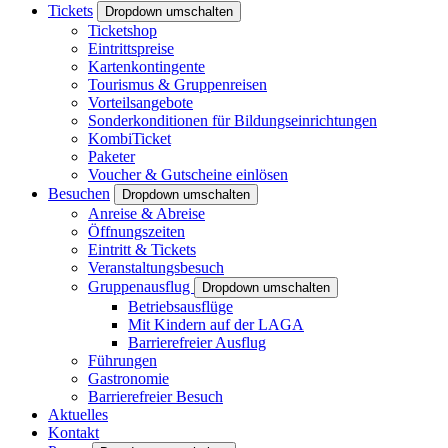
Tickets
Dropdown umschalten
Ticketshop
Eintrittspreise
Kartenkontingente
Tourismus & Gruppenreisen
Vorteilsangebote
Sonderkonditionen für Bildungseinrichtungen
KombiTicket
Paketer
Voucher & Gutscheine einlösen
Besuchen
Dropdown umschalten
Anreise & Abreise
Öffnungszeiten
Eintritt & Tickets
Veranstaltungsbesuch
Gruppenausflug
Dropdown umschalten
Betriebsausflüge
Mit Kindern auf der LAGA
Barrierefreier Ausflug
Führungen
Gastronomie
Barrierefreier Besuch
Aktuelles
Kontakt