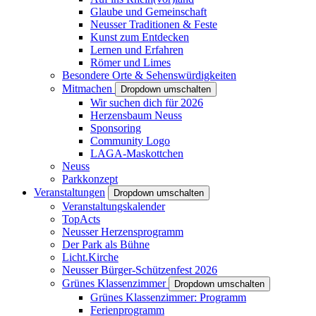
Glaube und Gemeinschaft
Neusser Traditionen & Feste
Kunst zum Entdecken
Lernen und Erfahren
Römer und Limes
Besondere Orte & Sehenswürdigkeiten
Mitmachen
Dropdown umschalten
Wir suchen dich für 2026
Herzensbaum Neuss
Sponsoring
Community Logo
LAGA-Maskottchen
Neuss
Parkkonzept
Veranstaltungen
Dropdown umschalten
Veranstaltungskalender
TopActs
Neusser Herzensprogramm
Der Park als Bühne
Licht.Kirche
Neusser Bürger-Schützenfest 2026
Grünes Klassenzimmer
Dropdown umschalten
Grünes Klassenzimmer: Programm
Ferienprogramm