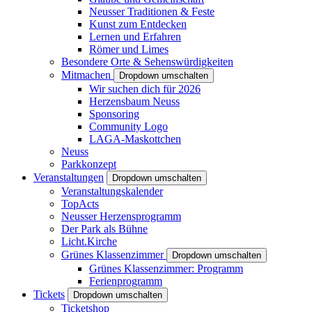
Neusser Traditionen & Feste
Kunst zum Entdecken
Lernen und Erfahren
Römer und Limes
Besondere Orte & Sehenswürdigkeiten
Mitmachen
Dropdown umschalten
Wir suchen dich für 2026
Herzensbaum Neuss
Sponsoring
Community Logo
LAGA-Maskottchen
Neuss
Parkkonzept
Veranstaltungen
Dropdown umschalten
Veranstaltungskalender
TopActs
Neusser Herzensprogramm
Der Park als Bühne
Licht.Kirche
Grünes Klassenzimmer
Dropdown umschalten
Grünes Klassenzimmer: Programm
Ferienprogramm
Tickets
Dropdown umschalten
Ticketshop