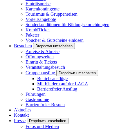
Eintrittspreise
Kartenkontingente
Tourismus & Gruppenreisen
Vorteilsangebote
Sonderkonditionen für Bildungseinrichtungen
KombiTicket
Paketer
Voucher & Gutscheine einlösen
Besuchen
Dropdown umschalten
Anreise & Abreise
Öffnungszeiten
Eintritt & Tickets
Veranstaltungsbesuch
Gruppenausflug
Dropdown umschalten
Betriebsausflüge
Mit Kindern auf der LAGA
Barrierefreier Ausflug
Führungen
Gastronomie
Barrierefreier Besuch
Aktuelles
Kontakt
Presse
Dropdown umschalten
Fotos und Medien