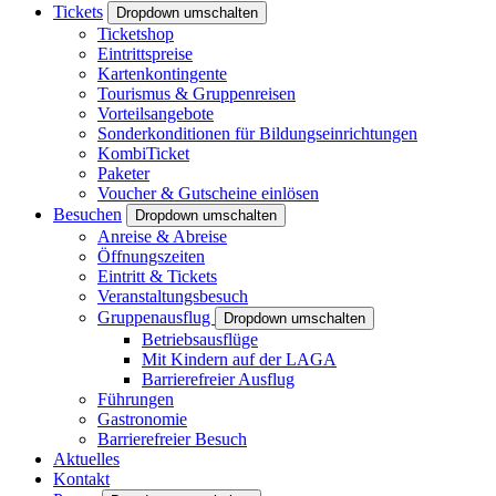
Tickets
Dropdown umschalten
Ticketshop
Eintrittspreise
Kartenkontingente
Tourismus & Gruppenreisen
Vorteilsangebote
Sonderkonditionen für Bildungseinrichtungen
KombiTicket
Paketer
Voucher & Gutscheine einlösen
Besuchen
Dropdown umschalten
Anreise & Abreise
Öffnungszeiten
Eintritt & Tickets
Veranstaltungsbesuch
Gruppenausflug
Dropdown umschalten
Betriebsausflüge
Mit Kindern auf der LAGA
Barrierefreier Ausflug
Führungen
Gastronomie
Barrierefreier Besuch
Aktuelles
Kontakt