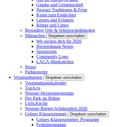
Glaube und Gemeinschaft
Neusser Traditionen & Feste
Kunst zum Entdecken
Lernen und Erfahren
Römer und Limes
Besondere Orte & Sehenswürdigkeiten
Mitmachen
Dropdown umschalten
Wir suchen dich für 2026
Herzensbaum Neuss
Sponsoring
Community Logo
LAGA-Maskottchen
Neuss
Parkkonzept
Veranstaltungen
Dropdown umschalten
Veranstaltungskalender
TopActs
Neusser Herzensprogramm
Der Park als Bühne
Licht.Kirche
Neusser Bürger-Schützenfest 2026
Grünes Klassenzimmer
Dropdown umschalten
Grünes Klassenzimmer: Programm
Ferienprogramm