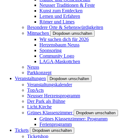
Neusser Traditionen & Feste
Kunst zum Entdecken
Lernen und Erfahren
Römer und Limes
Besondere Orte & Sehenswürdigkeiten
Mitmachen
Dropdown umschalten
Wir suchen dich für 2026
Herzensbaum Neuss
Sponsoring
Community Logo
LAGA-Maskottchen
Neuss
Parkkonzept
Veranstaltungen
Dropdown umschalten
Veranstaltungskalender
TopActs
Neusser Herzensprogramm
Der Park als Bühne
Licht.Kirche
Grünes Klassenzimmer
Dropdown umschalten
Grünes Klassenzimmer: Programm
Ferienprogramm
Tickets
Dropdown umschalten
Ticketshop