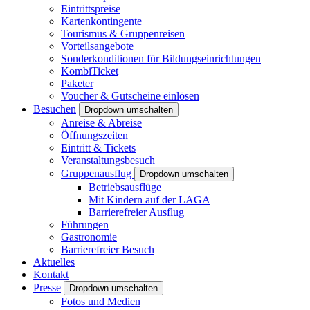
Eintrittspreise
Kartenkontingente
Tourismus & Gruppenreisen
Vorteilsangebote
Sonderkonditionen für Bildungseinrichtungen
KombiTicket
Paketer
Voucher & Gutscheine einlösen
Besuchen
Dropdown umschalten
Anreise & Abreise
Öffnungszeiten
Eintritt & Tickets
Veranstaltungsbesuch
Gruppenausflug
Dropdown umschalten
Betriebsausflüge
Mit Kindern auf der LAGA
Barrierefreier Ausflug
Führungen
Gastronomie
Barrierefreier Besuch
Aktuelles
Kontakt
Presse
Dropdown umschalten
Fotos und Medien