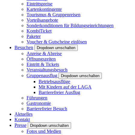
Eintrittspreise
Kartenkontingente
Tourismus & Gruppenreisen
Vorteilsangebote
Sonderkonditionen für Bildungseinrichtungen
KombiTicket
Paketer
Voucher & Gutscheine einlösen
Besuchen
Dropdown umschalten
Anreise & Abreise
Öffnungszeiten
Eintritt & Tickets
Veranstaltungsbesuch
Gruppenausflug
Dropdown umschalten
Betriebsausflüge
Mit Kindern auf der LAGA
Barrierefreier Ausflug
Führungen
Gastronomie
Barrierefreier Besuch
Aktuelles
Kontakt
Presse
Dropdown umschalten
Fotos und Medien