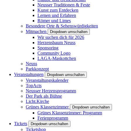
Neusser Traditionen & Feste
Kunst zum Entdecken
Lernen und Erfahren
Römer und Limes
Besondere Orte & Sehenswürdigkeiten
Mitmachen
Dropdown umschalten
Wir suchen dich für 2026
Herzensbaum Neuss
Sponsoring
Community Logo
LAGA-Maskottchen
Neuss
Parkkonzept
Veranstaltungen
Dropdown umschalten
Veranstaltungskalender
TopActs
Neusser Herzensprogramm
Der Park als Bühne
Licht.Kirche
Grünes Klassenzimmer
Dropdown umschalten
Grünes Klassenzimmer: Programm
Ferienprogramm
Tickets
Dropdown umschalten
Ticketshop