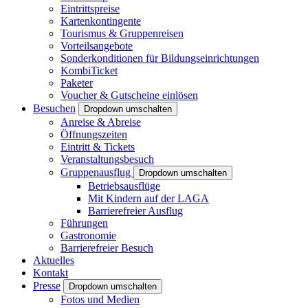
Eintrittspreise
Kartenkontingente
Tourismus & Gruppenreisen
Vorteilsangebote
Sonderkonditionen für Bildungseinrichtungen
KombiTicket
Paketer
Voucher & Gutscheine einlösen
Besuchen
Dropdown umschalten
Anreise & Abreise
Öffnungszeiten
Eintritt & Tickets
Veranstaltungsbesuch
Gruppenausflug
Dropdown umschalten
Betriebsausflüge
Mit Kindern auf der LAGA
Barrierefreier Ausflug
Führungen
Gastronomie
Barrierefreier Besuch
Aktuelles
Kontakt
Presse
Dropdown umschalten
Fotos und Medien