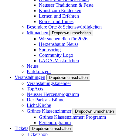
Neusser Traditionen & Feste
Kunst zum Entdecken
Lernen und Erfahren
Römer und Limes
Besondere Orte & Sehenswürdigkeiten
Mitmachen
Dropdown umschalten
Wir suchen dich für 2026
Herzensbaum Neuss
Sponsoring
Community Logo
LAGA-Maskottchen
Neuss
Parkkonzept
Veranstaltungen
Dropdown umschalten
Veranstaltungskalender
TopActs
Neusser Herzensprogramm
Der Park als Bühne
Licht.Kirche
Grünes Klassenzimmer
Dropdown umschalten
Grünes Klassenzimmer: Programm
Ferienprogramm
Tickets
Dropdown umschalten
Ticketshop