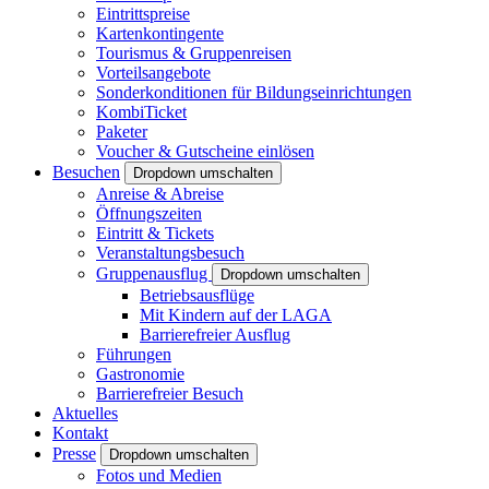
Eintrittspreise
Kartenkontingente
Tourismus & Gruppenreisen
Vorteilsangebote
Sonderkonditionen für Bildungseinrichtungen
KombiTicket
Paketer
Voucher & Gutscheine einlösen
Besuchen
Dropdown umschalten
Anreise & Abreise
Öffnungszeiten
Eintritt & Tickets
Veranstaltungsbesuch
Gruppenausflug
Dropdown umschalten
Betriebsausflüge
Mit Kindern auf der LAGA
Barrierefreier Ausflug
Führungen
Gastronomie
Barrierefreier Besuch
Aktuelles
Kontakt
Presse
Dropdown umschalten
Fotos und Medien