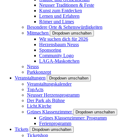
Neusser Traditionen & Feste
Kunst zum Entdecken
Lernen und Erfahren
Römer und Limes
Besondere Orte & Sehenswürdigkeiten
Mitmachen
Dropdown umschalten
Wir suchen dich für 2026
Herzensbaum Neuss
Sponsoring
Community Logo
LAGA-Maskottchen
Neuss
Parkkonzept
Veranstaltungen
Dropdown umschalten
Veranstaltungskalender
TopActs
Neusser Herzensprogramm
Der Park als Bühne
Licht.Kirche
Grünes Klassenzimmer
Dropdown umschalten
Grünes Klassenzimmer: Programm
Ferienprogramm
Tickets
Dropdown umschalten
Ticketshop